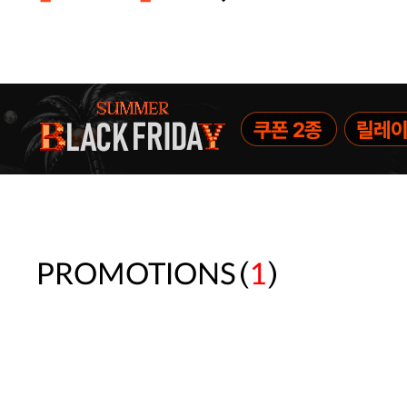
주말특가 20%(8.7~8.9)/5만원 이
[썸머블프] 1만원 할인 쿠폰(8.1~31)
[썸머블프] 2만원 할인 쿠폰(8.1~31)
(
)
PROMOTIONS
1
속옷 교체 10% 쿠폰(8.1~31)/7만