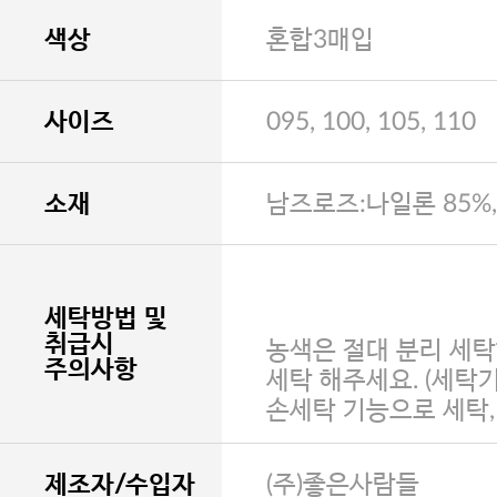
색상
혼합3매입
사이즈
095, 100, 105, 110
소재
남즈로즈:나일론 85%
세탁방법 및
취급시
농색은 절대 분리 세탁
주의사항
세탁 해주세요. (세탁
손세탁 기능으로 세탁
제조자/수입자
(주)좋은사람들