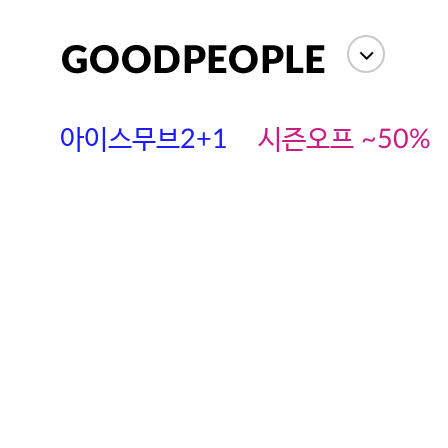
아이스무브2+1
시즌오프 ~50%
에스까다
스딘
츄츄안나