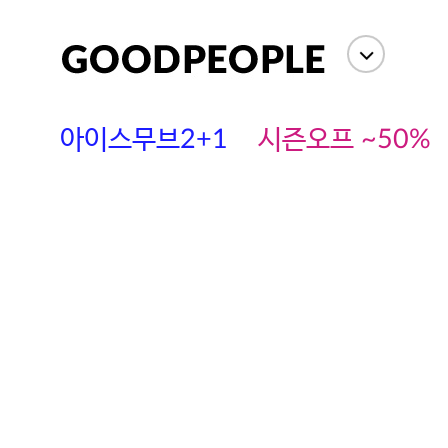
아이스무브2+1
시즌오프 ~50%
에스까다
스딘
츄츄안나