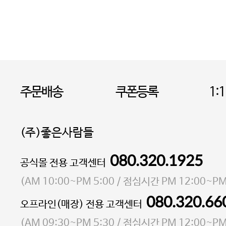
주문배송
쿠폰등록
1:
(주)좋은사람들
080.320.1925
대표 이성현,박영환
공식몰 전용 고객센터
| 개인정보관리책임자 김상현
소재지 서울특별시 마포구 마포대로4다길 41 마포
(
AM 10:00~PM 5:00
/ 점심시간
PM 12:00~PM
통신판매업 신고번호 2023-서울마포-3931호
080.320.66
오프라인(매장) 전용 고객센터
사업자등록번호 105-81-58242
(
AM 09:30~PM 5:30
/ 점심시간
PM 12:00~PM