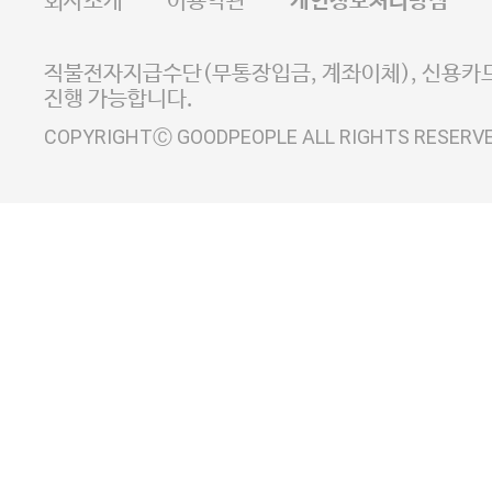
회사소개
이용약관
개인정보처리방침
E-MAIL goodpeople@gpin.co.kr
사업자정보확인
이니시스 에스크로 서비스
직불전자지급수단(무통장입금, 계좌이체), 신용카드
진행 가능합니다.
COPYRIGHTⒸ GOODPEOPLE ALL RIGHTS RESERV