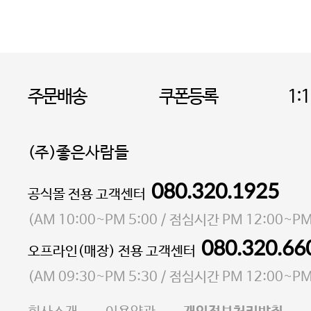
주문배송
쿠폰등록
1:
(주)좋은사람들
080.320.1925
대표 이성현,박영환
공식몰 전용 고객센터
| 개인정보관리책임자 김상현
소재지 서울특별시 마포구 마포대로4다길 41 마포
(
AM 10:00~PM 5:00
/ 점심시간
PM 12:00~PM
통신판매업 신고번호 2023-서울마포-3931호
080.320.66
오프라인(매장) 전용 고객센터
사업자등록번호 105-81-58242
(
AM 09:30~PM 5:30
/ 점심시간
PM 12:00~PM
FAX 02-6380-5020