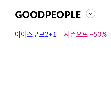
아이스무브2+1
시즌오프 ~50%
에스까다
스딘
츄츄안나