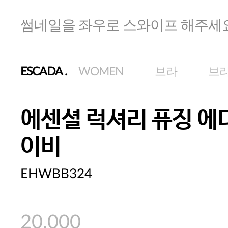
썸네일을 좌우로 스와이프 해주세
ESCADA
.
WOMEN
브라
브
에센셜 럭셔리 퓨징 에
이비
EHWBB324
20,000