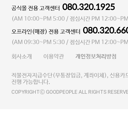
080.320.1925
대표 이성현,박영환
공식몰 전용 고객센터
| 개인정보관리책임자 김상현
소재지 서울특별시 마포구 마포대로4다길 41 마포
(
AM 10:00~PM 5:00
/ 점심시간
PM 12:00~PM
통신판매업 신고번호 2023-서울마포-3931호
080.320.66
오프라인(매장) 전용 고객센터
사업자등록번호 105-81-58242
(
AM 09:30~PM 5:30
/ 점심시간
PM 12:00~PM
FAX 02-6380-5020
회사소개
이용약관
개인정보처리방침
E-MAIL goodpeople@gpin.co.kr
사업자정보확인
이니시스 에스크로 서비스
직불전자지급수단(무통장입금, 계좌이체), 신용카드
진행 가능합니다.
COPYRIGHTⒸ GOODPEOPLE ALL RIGHTS RESERV