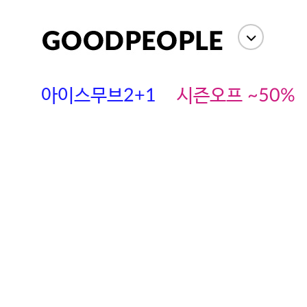
아이스무브2+1
시즌오프 ~50%
에스까다
스딘
츄츄안나