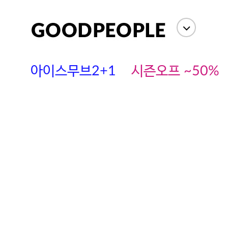
아이스무브2+1
시즌오프 ~50%
에스까다
스딘
츄츄안나