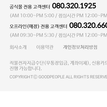
080.320.1925
대표 이성현,박영환
공식몰 전용 고객센터
| 개인정보관리책임자 김상현
소재지 서울특별시 마포구 마포대로4다길 41 마포
(
AM 10:00~PM 5:00
/ 점심시간
PM 12:00~PM
통신판매업 신고번호 2023-서울마포-3931호
080.320.66
오프라인(매장) 전용 고객센터
사업자등록번호 105-81-58242
(
AM 09:30~PM 5:30
/ 점심시간
PM 12:00~PM
FAX 02-6380-5020
회사소개
이용약관
개인정보처리방침
E-MAIL goodpeople@gpin.co.kr
사업자정보확인
이니시스 에스크로 서비스
직불전자지급수단(무통장입금, 계좌이체), 신용카드
진행 가능합니다.
COPYRIGHTⒸ GOODPEOPLE ALL RIGHTS RESERV