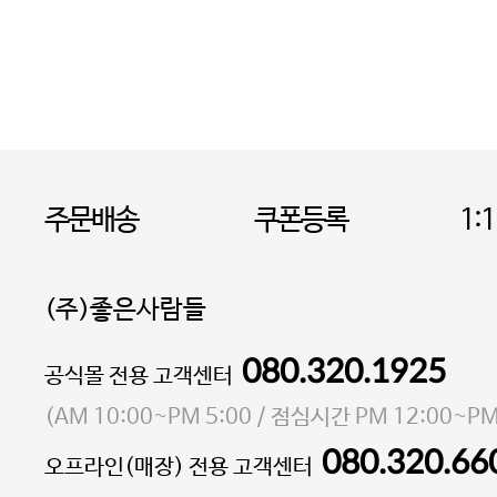
주문배송
쿠폰등록
1:
(주)좋은사람들
080.320.1925
대표 이성현,박영환
공식몰 전용 고객센터
| 개인정보관리책임자 김상현
소재지 서울특별시 마포구 마포대로4다길 41 마포
(
AM 10:00~PM 5:00
/ 점심시간
PM 12:00~PM
통신판매업 신고번호 2023-서울마포-3931호
080.320.66
오프라인(매장) 전용 고객센터