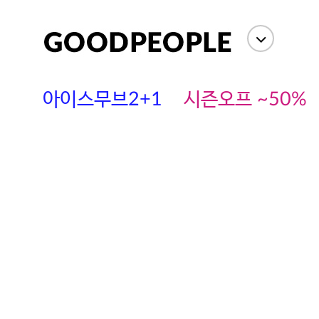
아이스무브2+1
시즌오프 ~50%
에스까다
스딘
츄츄안나