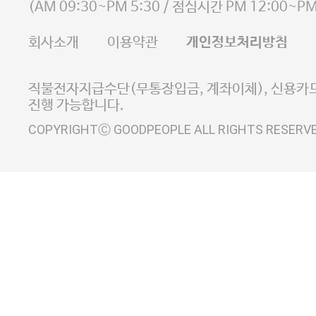
사업자등록번호 105-81-58242
(
AM 09:30~PM 5:30
/ 점심시간
PM 12:00~PM
FAX 02-6380-5020
회사소개
이용약관
개인정보처리방침
E-MAIL goodpeople@gpin.co.kr
사업자정보확인
이니시스 에스크로 서비스
직불전자지급수단(무통장입금, 계좌이체), 신용카드
진행 가능합니다.
COPYRIGHTⒸ GOODPEOPLE ALL RIGHTS RESERV