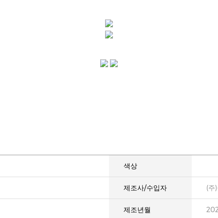
색상
제조사/수입자
(주
제조년월
20