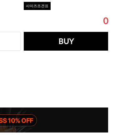
사이즈조견표
0
BUY