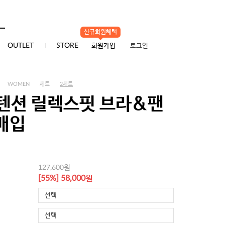
신규회원혜택
0
OUTLET
STORE
회원가입
로그인
WOMEN
세트
2세트
텐션 릴렉스핏 브라&팬
2매입
원
127,600
원
[55%] 58,000
선택
선택