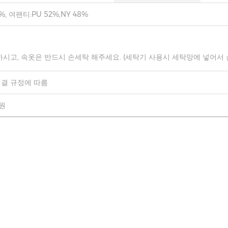
%, 여팬티:PU 52%,NY 48%
하시고, 속옷은 반드시 손세탁 해주세요. (세탁기 사용시 세탁망에 넣어서
결 규정에 따름
0원