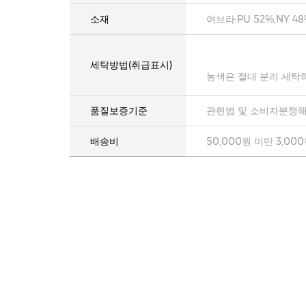
소재
여브라:PU 52%,NY 48
세탁방법(취급표시)
농색은 절대 분리 세탁
품질보증기준
관련법 및 소비자분쟁해
배송비
50,000원 미만 3,00