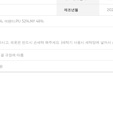
제조년월
20
%, 여팬티:PU 52%,NY 48%
하시고, 속옷은 반드시 손세탁 해주세요. (세탁기 사용시 세탁망에 넣어서
결 규정에 따름
0원