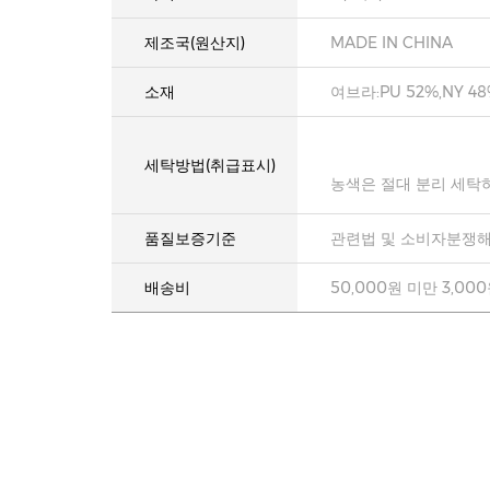
제조국(원산지)
MADE IN CHINA
소재
여브라:PU 52%,NY 48
세탁방법(취급표시)
농색은 절대 분리 세탁
품질보증기준
관련법 및 소비자분쟁해
배송비
50,000원 미만 3,00