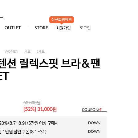
신규회원혜택
0
OUTLET
STORE
회원가입
로그인
WOMEN
세트
1세트
텐션 릴렉스핏 브라&팬
ET
원
63,800
원
[52%] 31,000
COUPON(
4
)
0%(8.7~8.9)/5만원 이상 구매시
DOWN
 1만원 할인 쿠폰(8.1~31)
DOWN