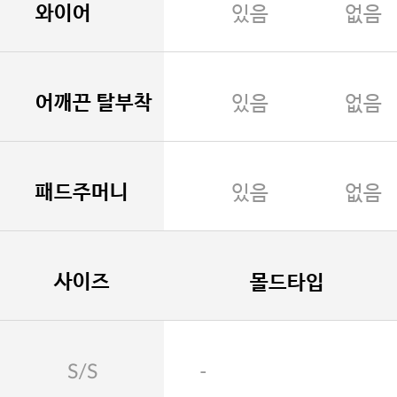
와이어
있음
없음
어깨끈 탈부착
있음
없음
패드주머니
있음
없음
사이즈
몰드타입
S/S
-