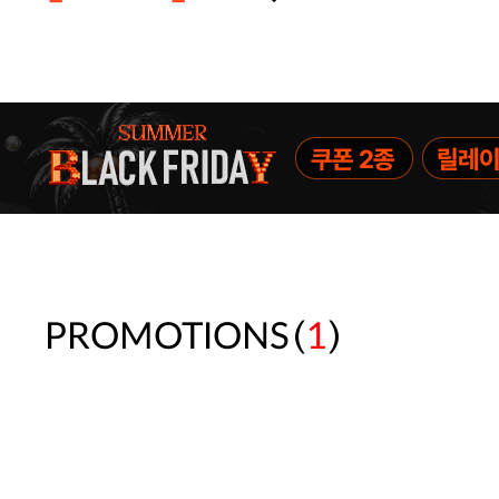
주말특가 20%(8.7~8.9)/5만원 이
[썸머블프] 1만원 할인 쿠폰(8.1~31)
[썸머블프] 2만원 할인 쿠폰(8.1~31)
(
)
PROMOTIONS
1
속옷 교체 10% 쿠폰(8.1~31)/7만