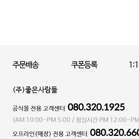
주문배송
쿠폰등록
1:
(주)좋은사람들
080.320.1925
대표 이성현,박영환
공식몰 전용 고객센터
| 개인정보관리책임자 김상현
소재지 서울특별시 마포구 마포대로4다길 41 마포
(
AM 10:00~PM 5:00
/ 점심시간
PM 12:00~PM
통신판매업 신고번호 2023-서울마포-3931호
080.320.66
오프라인(매장) 전용 고객센터