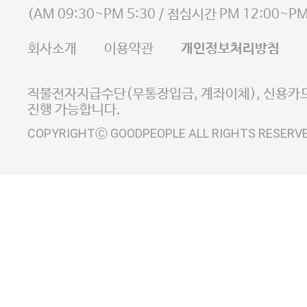
사업자등록번호 105-81-58242
(
AM 09:30~PM 5:30
/ 점심시간
PM 12:00~PM
FAX 02-6380-5020
회사소개
이용약관
개인정보처리방침
E-MAIL goodpeople@gpin.co.kr
사업자정보확인
이니시스 에스크로 서비스
직불전자지급수단(무통장입금, 계좌이체), 신용카드
진행 가능합니다.
COPYRIGHTⒸ GOODPEOPLE ALL RIGHTS RESERV