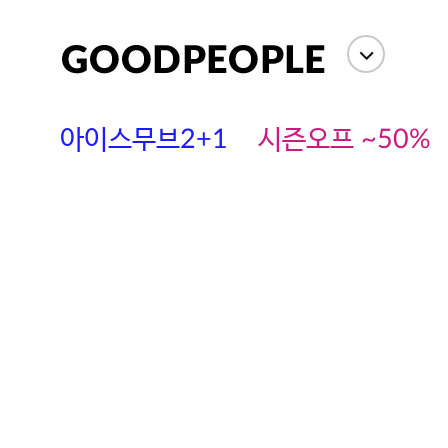
아이스무브2+1
시즌오프 ~50%
에스까다
스딘
츄츄안나