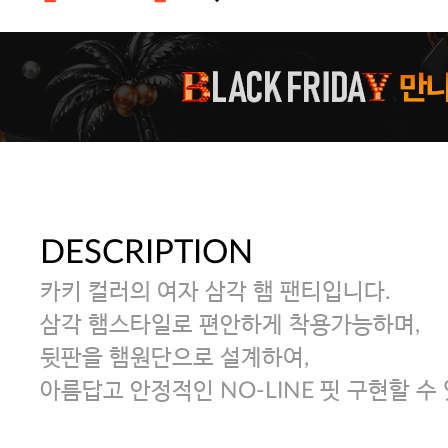
주말특가 20%(8.7~8.9)/5만원 이
[썸머블프] 1만원 할인 쿠폰(8.1~31)
[썸머블프] 2만원 할인 쿠폰(8.1~31)
DESCRIPTION
카키 컬러의 여자 삼각 햄 팬티입니다.
삼각 햄스타일로 편안하게 착용가능하며,
뒷판을 햄원단으로 설계하여,
아름답고 안정적인 NO-LINE 핏 구현할 수