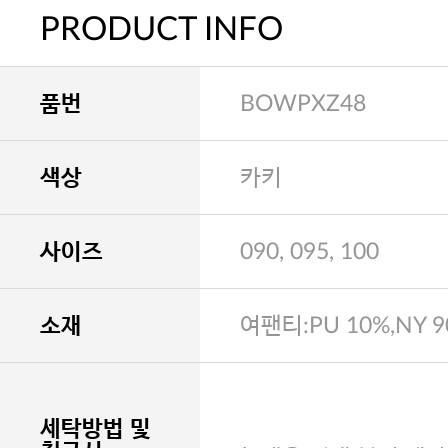
PRODUCT INFO
품번
BOWPXZ48
색상
카키
사이즈
090, 095, 100
소재
여팬티:PU 10%,NY 
세탁방법 및