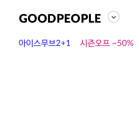
아이스무브2+1
시즌오프 ~50%
에스까다
스딘
츄츄안나