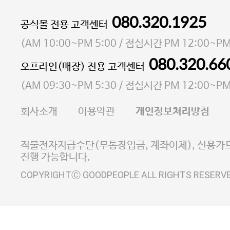
080.320.1925
대표 이성현,박영환
공식몰 전용 고객센터
| 개인정보관리책임자 김상현
소재지 서울특별시 마포구 마포대로4다길 41 마포
(
AM 10:00~PM 5:00
/ 점심시간
PM 12:00~PM
통신판매업 신고번호 2023-서울마포-3931호
080.320.66
오프라인(매장) 전용 고객센터
사업자등록번호 105-81-58242
(
AM 09:30~PM 5:30
/ 점심시간
PM 12:00~PM
FAX 02-6380-5020
회사소개
이용약관
개인정보처리방침
E-MAIL goodpeople@gpin.co.kr
사업자정보확인
이니시스 에스크로 서비스
직불전자지급수단(무통장입금, 계좌이체), 신용카드
진행 가능합니다.
COPYRIGHTⒸ GOODPEOPLE ALL RIGHTS RESERV