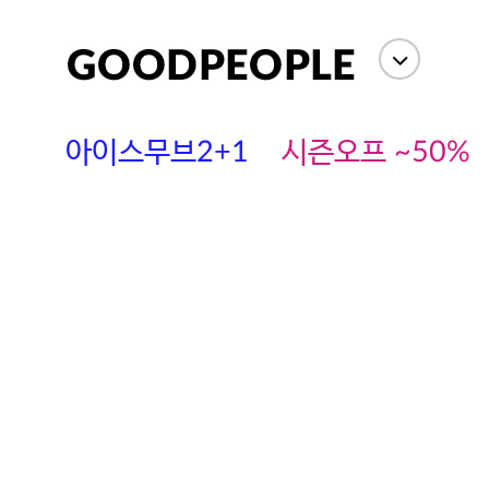
아이스무브2+1
시즌오프 ~50%
에스까다
스딘
츄츄안나