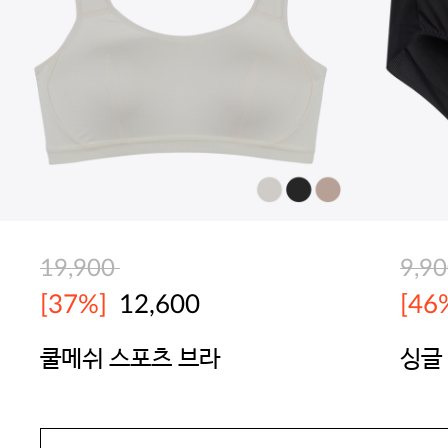
19,900
9,9
[37%]
12,600
[46
쿨메쉬 스포츠 브라
싱글
BODYGUARD
BOD