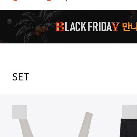
주말특가 20%(8.7~8.9)/5만원 이
[썸머블프] 1만원 할인 쿠폰(8.1~31)
[썸머블프] 2만원 할인 쿠폰(8.1~31)
SET