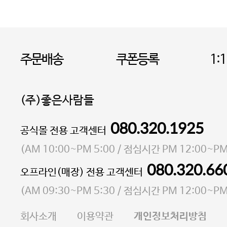
주문배송
쿠폰등록
1:
(주)좋은사람들
080.320.1925
대표 이성현,박영환
공식몰 전용 고객센터
| 개인정보관리책임자 김상현
소재지 서울특별시 마포구 마포대로4다길 41 마포
(
AM 10:00~PM 5:00
/ 점심시간
PM 12:00~PM
통신판매업 신고번호 2023-서울마포-3931호
080.320.66
오프라인(매장) 전용 고객센터
사업자등록번호 105-81-58242
(
AM 09:30~PM 5:30
/ 점심시간
PM 12:00~PM
FAX 02-6380-5020
회사소개
이용약관
개인정보처리방침
E-MAIL goodpeople@gpin.co.kr