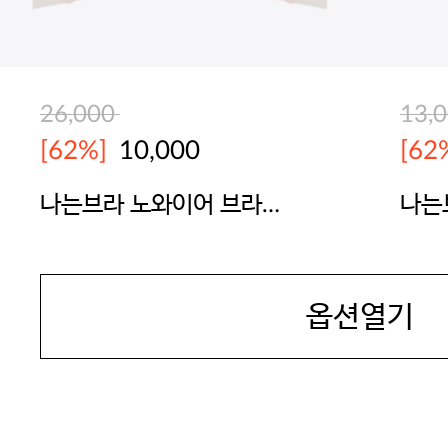
26,000
13,
[62%]
10,000
[62
나는브라 노와이어 브라
나는브
(BE/YE)
BODYGUARD
BOD
옵션열기