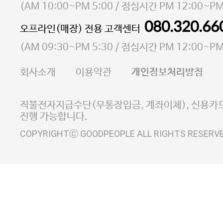
소재지 서울특별시 마포구 마포대로4다길 41 마포
(
AM 10:00~PM 5:00
/ 점심시간
PM 12:00~PM
통신판매업 신고번호 2023-서울마포-3931호
080.320.66
오프라인(매장) 전용 고객센터
사업자등록번호 105-81-58242
(
AM 09:30~PM 5:30
/ 점심시간
PM 12:00~PM
FAX 02-6380-5020
회사소개
이용약관
개인정보처리방침
E-MAIL goodpeople@gpin.co.kr
사업자정보확인
이니시스 에스크로 서비스
직불전자지급수단(무통장입금, 계좌이체), 신용카드
진행 가능합니다.
COPYRIGHTⒸ GOODPEOPLE ALL RIGHTS RESERV