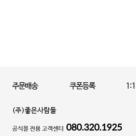
주문배송
쿠폰등록
1:
(주)좋은사람들
080.320.1925
대표 이성현,박영환
공식몰 전용 고객센터
| 개인정보관리책임자 김상현