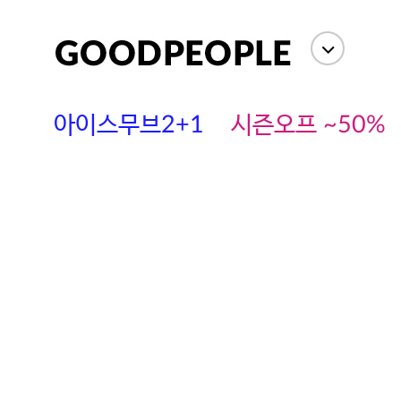
아이스무브2+1
시즌오프 ~50%
에스까다
스딘
츄츄안나