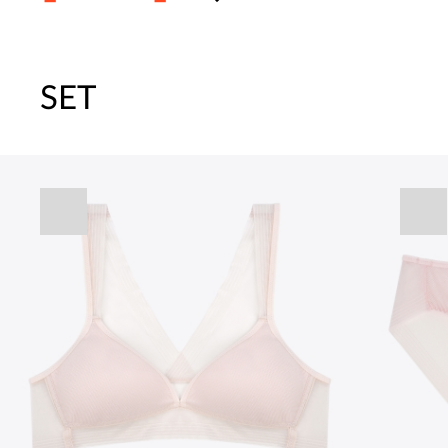
SET
주말특가 20%(8.7~8.9)/5만원 이
[썸머블프] 1만원 할인 쿠폰(8.1~31)
[썸머블프] 2만원 할인 쿠폰(8.1~31)