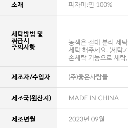
소재
파자마:면 100%
세탁방법 및
취급시
농색은 절대 분리 세탁
주의사항
세탁 해주세요. (세탁
손세탁 기능으로 세탁
제조자/수입자
(주)좋은사람들
제조국(원산지)
MADE IN CHINA
제조년월
2023년 09월