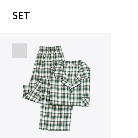
SET
주말특가 20%(8.7~8.9)/5만원 이
[썸머블프] 1만원 할인 쿠폰(8.1~31)
[썸머블프] 2만원 할인 쿠폰(8.1~31)
파자마 20%(8.5~31) / 구매금액 