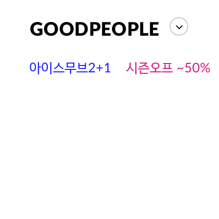
아이스무브2+1
시즌오프 ~50%
에스까다
스딘
츄츄안나