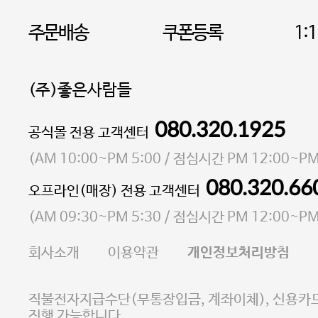
주문배송
쿠폰등록
1:
(주)좋은사람들
080.320.1925
대표 이성현,박영환
공식몰 전용 고객센터
| 개인정보관리책임자 김상현
소재지 서울특별시 마포구 마포대로4다길 41 마포
(
AM 10:00~PM 5:00
/ 점심시간
PM 12:00~PM
통신판매업 신고번호 2023-서울마포-3931호
080.320.66
오프라인(매장) 전용 고객센터
사업자등록번호 105-81-58242
(
AM 09:30~PM 5:30
/ 점심시간
PM 12:00~PM
FAX 02-6380-5020
회사소개
이용약관
개인정보처리방침
E-MAIL goodpeople@gpin.co.kr
사업자정보확인
이니시스 에스크로 서비스
직불전자지급수단(무통장입금, 계좌이체), 신용카드
진행 가능합니다.