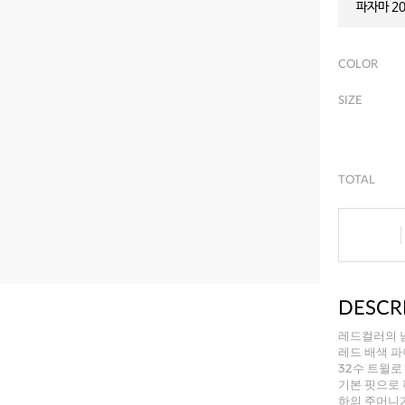
파자마 20
COLOR
SIZE
TOTAL
DESCR
레드컬러의 남
레드 배색 
32수 트윌로
기본 핏으로
하의 주머니가