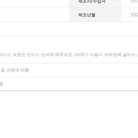
제조사/수입자
(주
제조년월
20
하시고, 속옷은 반드시 손세탁 해주세요. (세탁기 사용시 세탁망에 넣어서
결 규정에 따름
0원