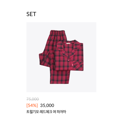
SET
75,000
[54%]
35,000
트윌기모 레드체크 여 파자마