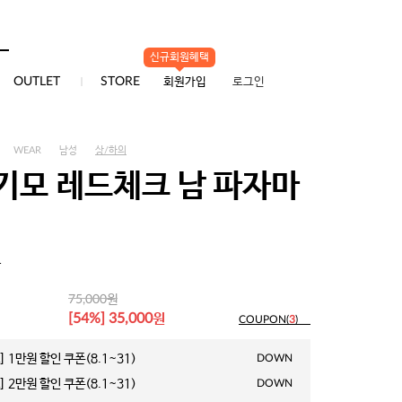
신규회원혜택
0
OUTLET
STORE
회원가입
로그인
WEAR
남성
상/하의
기모 레드체크 남 파자마
1
원
75,000
원
[54%] 35,000
COUPON(
3
)
 1만원 할인 쿠폰(8.1~31)
DOWN
 2만원 할인 쿠폰(8.1~31)
DOWN