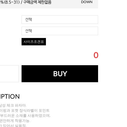
%(8.5~31) / 구매금액 제한없음
DOWN
선택
선택
사이즈조견표
0
BUY
IPTION
성 체크 파자마.
파이핑과 포켓 장식라벨이 포인트
 부드러운 소재를 사용하였으며,
 편안하게 착용가능.
 있어서 실용적.