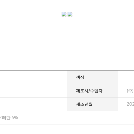
색상
제조사/수입자
(주
제조년월
20
우레탄 4%