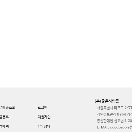
(주)좋은사람들
문배송조회
로그인
서울특별시 마포구 마포대
개인정보관리책임자 김
폰등록
회원가입
통신판매업 신고번호 20
객혜택
1:1 상담
E-MAIL goodpeople@