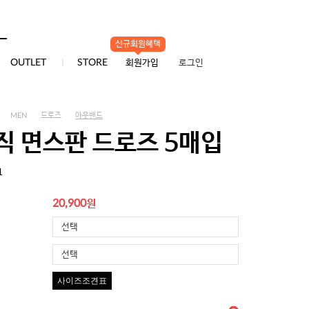
신규회원혜택
0
OUTLET
STORE
회원가입
로그인
MEN
드로즈
아웃밴드
직 면스판 드로즈 5매입
1
원
20,900
선택
선택
사이즈조견표