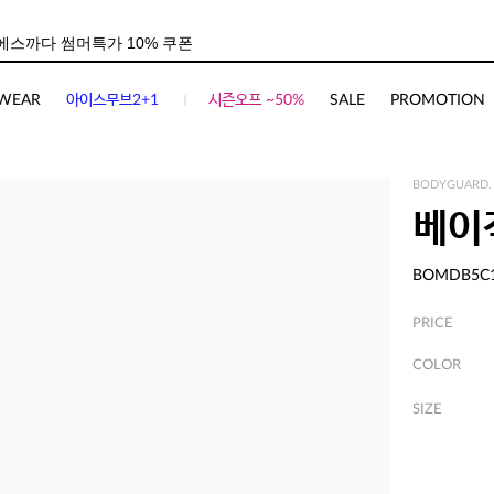
WEAR
아이스무브2+1
시즌오프 ~50%
SALE
PROMOTION
BODYGUARD.
베이
BOMDB5C
PRICE
COLOR
SIZE