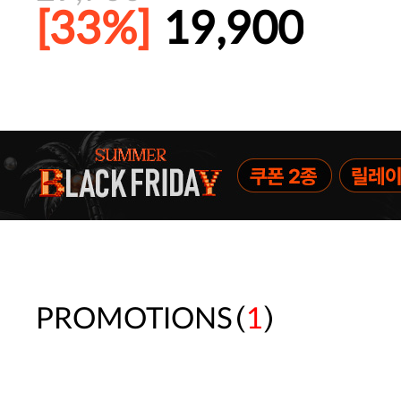
[33%]
19,900
주말특가 20%(8.7~8.9)/5만원 이
[썸머블프] 1만원 할인 쿠폰(8.1~31)
[썸머블프] 2만원 할인 쿠폰(8.1~31)
(
)
PROMOTIONS
1
속옷 교체 10% 쿠폰(8.1~31)/7만