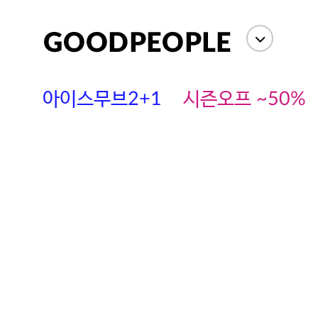
아이스무브2+1
시즌오프 ~50%
에스까다
스딘
츄츄안나