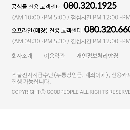
080.320.1925
대표 이성현,박영환
공식몰 전용 고객센터
| 개인정보관리책임자 김상현
소재지 서울특별시 마포구 마포대로4다길 41 마포
(
AM 10:00~PM 5:00
/ 점심시간
PM 12:00~PM
통신판매업 신고번호 2023-서울마포-3931호
080.320.66
오프라인(매장) 전용 고객센터
사업자등록번호 105-81-58242
(
AM 09:30~PM 5:30
/ 점심시간
PM 12:00~PM
FAX 02-6380-5020
회사소개
이용약관
개인정보처리방침
E-MAIL goodpeople@gpin.co.kr
사업자정보확인
이니시스 에스크로 서비스
직불전자지급수단(무통장입금, 계좌이체), 신용카드
진행 가능합니다.
COPYRIGHTⒸ GOODPEOPLE ALL RIGHTS RESERV