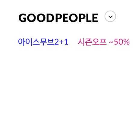
아이스무브2+1
시즌오프 ~50%
에스까다
스딘
츄츄안나