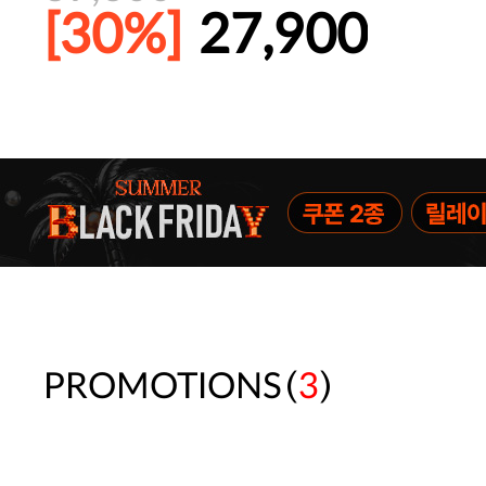
[30%]
27,900
주말특가 20%(8.7~8.9)/5만원 이
[썸머블프] 1만원 할인 쿠폰(8.1~31)
[썸머블프] 2만원 할인 쿠폰(8.1~31)
(
)
PROMOTIONS
3
속옷 교체 10% 쿠폰(8.1~31)/7만