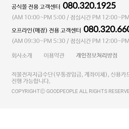
080.320.1925
대표 이성현,박영환
공식몰 전용 고객센터
| 개인정보관리책임자 김상현
소재지 서울특별시 마포구 마포대로4다길 41 마포
(
AM 10:00~PM 5:00
/ 점심시간
PM 12:00~PM
통신판매업 신고번호 2023-서울마포-3931호
080.320.66
오프라인(매장) 전용 고객센터
사업자등록번호 105-81-58242
(
AM 09:30~PM 5:30
/ 점심시간
PM 12:00~PM
FAX 02-6380-5020
회사소개
이용약관
개인정보처리방침
E-MAIL goodpeople@gpin.co.kr
사업자정보확인
이니시스 에스크로 서비스
직불전자지급수단(무통장입금, 계좌이체), 신용카드
진행 가능합니다.
COPYRIGHTⒸ GOODPEOPLE ALL RIGHTS RESERV