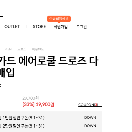
신규회원혜택
0
OUTLET
STORE
회원가입
로그인
MEN
드로즈
아웃밴드
가드 에어로쿨 드로즈 다
3매입
2
원
29,700
원
[33%] 19,900
COUPON(
3
)
 1만원 할인 쿠폰(8.1~31)
DOWN
 2만원 할인 쿠폰(8.1~31)
DOWN