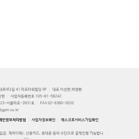
로4다길 41 마포타워빌딩 9F
대표 이성현,박영환
상현
사업자등록번호 105-81-58242
23-서울마포-3931호
FAX 02-6380-5020
gpin.co.kr
개인정보처리방침
사업자정보확인
에스크로서비스가입확인
금, 계좌이체), 신용카드, 휴대폰 등의 수단으로 결제진행 가능합니