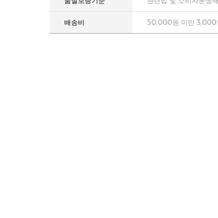
품질보증기준
관련법 및 소비자분쟁해
배송비
50,000원 미만 3,00