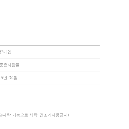
합3매입
)좋은사람들
25년 04월
 손세탁 기능으로 세탁, 건조기사용금지)