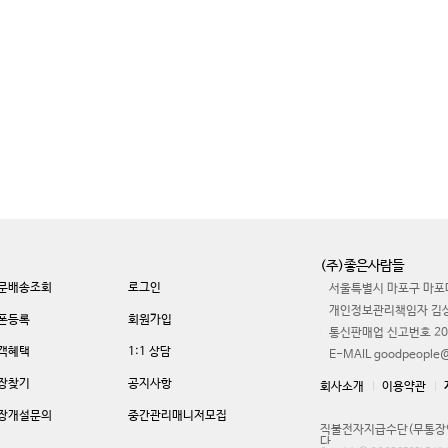
(주)좋은사람들
문배송조회
로그인
서울특별시 마포구 마포대
개인정보관리책임자 김
폰등록
회원가입
통신판매업 신고번호 20
객혜택
1:1 상담
E-MAIL goodpeople@
장찾기
공지사항
회사소개
이용약관
장개설문의
중간관리매니저모집
직불전자지급수단(무통장입
다.