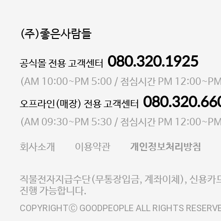
(주)좋은사람들
080.320.1925
대표 이성현,박영환
공식몰 전용 고객센터
| 개인정보관리책임자 김상현
소재지 서울특별시 마포구 마포대로4다길 41 마포
(
AM 10:00~PM 5:00
/ 점심시간
PM 12:00~PM
통신판매업 신고번호 2023-서울마포-3931호
080.320.66
오프라인(매장) 전용 고객센터
사업자등록번호 105-81-58242
(
AM 09:30~PM 5:30
/ 점심시간
PM 12:00~PM
FAX 02-6380-5020
회사소개
이용약관
개인정보처리방침
E-MAIL goodpeople@gpin.co.kr
사업자정보확인
이니시스 에스크로 서비스
직불전자지급수단(무통장입금, 계좌이체), 신용카드
진행 가능합니다.
COPYRIGHTⒸ GOODPEOPLE ALL RIGHTS RESERV