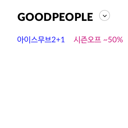
아이스무브2+1
시즌오프 ~50%
에스까다
스딘
츄츄안나