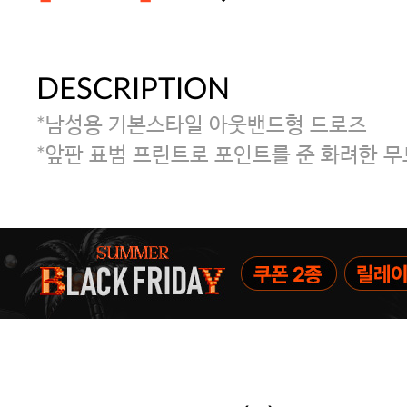
DESCRIPTION
주말특가 20%(8.7~8.9)/5만원 이
*남성용 기본스타일 아웃밴드형 드로즈
[썸머블프] 1만원 할인 쿠폰(8.1~31)
*앞판 표범 프린트로 포인트를 준 화려한 무
[썸머블프] 2만원 할인 쿠폰(8.1~31)