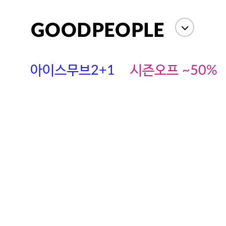
아이스무브2+1
시즌오프 ~50%
에스까다
스딘
츄츄안나