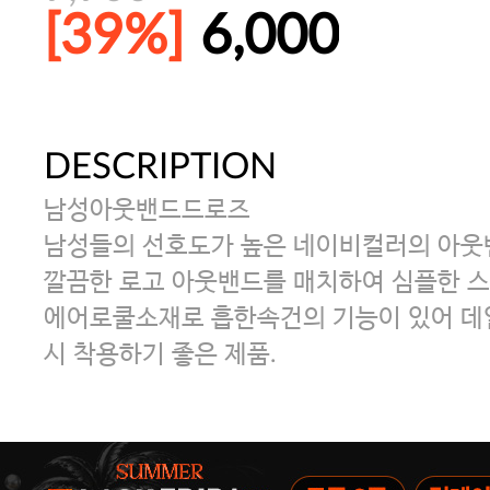
[39%]
6,000
DESCRIPTION
[썸머블프] 1만원 할인 쿠폰(8.1~31)
남성아웃밴드드로즈
[썸머블프] 2만원 할인 쿠폰(8.1~31)
남성들의 선호도가 높은 네이비컬러의 아웃
깔끔한 로고 아웃밴드를 매치하여 심플한 스
에어로쿨소재로 흡한속건의 기능이 있어 데
속옷 교체 10% 쿠폰(8.1~31)/7만
시 착용하기 좋은 제품.