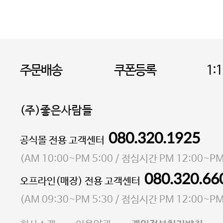
주문배송
쿠폰등록
1:
(주)좋은사람들
080.320.1925
대표 이성현,박영환
공식몰 전용 고객센터
| 개인정보관리책임자 김상현
소재지 서울특별시 마포구 마포대로4다길 41 마포
(
AM 10:00~PM 5:00
/ 점심시간
PM 12:00~PM
통신판매업 신고번호 2023-서울마포-3931호
080.320.66
오프라인(매장) 전용 고객센터
사업자등록번호 105-81-58242
(
AM 09:30~PM 5:30
/ 점심시간
PM 12:00~PM
FAX 02-6380-5020