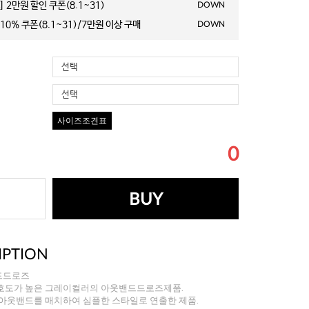
 2만원 할인 쿠폰(8.1~31)
DOWN
10% 쿠폰(8.1~31)/7만원 이상 구매
DOWN
선택
선택
사이즈조견표
0
BUY
IPTION
드드로즈
호도가 높은 그레이컬러의 아웃밴드드로즈제품.
 아웃밴드를 매치하여 심플한 스타일로 연출한 제품.