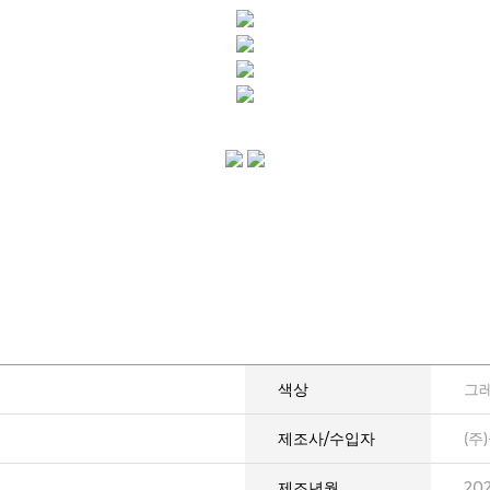
색상
그
제조사/수입자
(주
제조년월
20