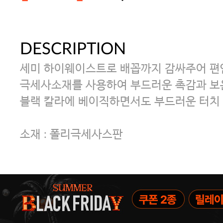
DESCRIPTION
[썸머블프] 1만원 할인 쿠폰(8.1~31)
세미 하이웨이스트로 배꼽까지 감싸주어 편
[썸머블프] 2만원 할인 쿠폰(8.1~31)
극세사소재를 사용하여 부드러운 촉감과 보
블랙 칼라에 베이직하면서도 부드러운 터치 
소재 : 폴리극세사스판