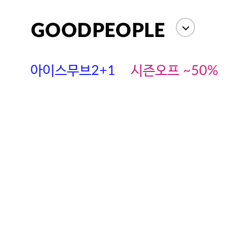
아이스무브2+1
시즌오프 ~50%
에스까다
스딘
츄츄안나