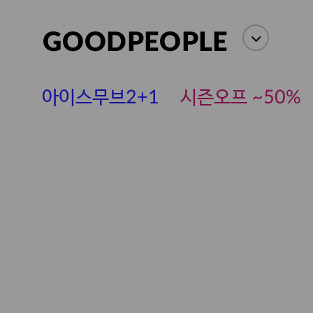
아이스무브2+1
시즌오프 ~50%
에스까다
스딘
츄츄안나