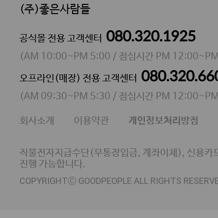
(주)좋은사람들
080.320.1925
대표 이성현,박영환
공식몰 전용 고객센터
| 개인정보관리책임자 김상현
소재지 서울특별시 마포구 마포대로4다길 41 마포
(
AM 10:00~PM 5:00
/ 점심시간
PM 12:00~PM
통신판매업 신고번호 2023-서울마포-3931호
080.320.66
오프라인(매장) 전용 고객센터
사업자등록번호 105-81-58242
(
AM 09:30~PM 5:30
/ 점심시간
PM 12:00~PM
FAX 02-6380-5020
회사소개
이용약관
개인정보처리방침
E-MAIL goodpeople@gpin.co.kr
사업자정보확인
이니시스 에스크로 서비스
직불전자지급수단(무통장입금, 계좌이체), 신용카드
진행 가능합니다.
COPYRIGHTⒸ GOODPEOPLE ALL RIGHTS RESERV