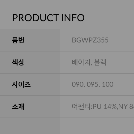
PRODUCT INFO
품번
BGWPZ355
색상
베이지, 블랙
사이즈
090, 095, 100
소재
여팬티:PU 14%,NY 