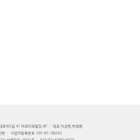
로4다길 41 마포타워빌딩 9F
대표 이성현,박영환
상현
사업자등록번호 105-81-58242