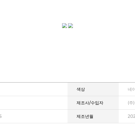
색상
네
제조사/수입자
(주
S
제조년월
20