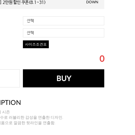
 2만원 할인 쿠폰(8.1~31)
DOWN
선택
선택
사이즈조견표
0
BUY
IPTION
 시즌
수로 러블리한 감성을 연출한 디자인.
m 제품으로 깔끔한 뒷라인을 연출함.