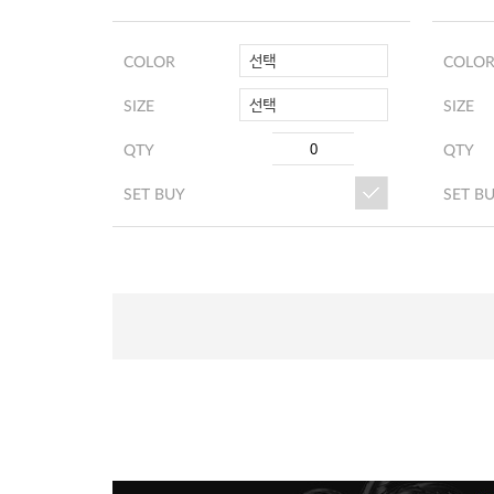
선택
COLOR
COLO
선택
SIZE
SIZE
QTY
QTY
SET BUY
SET B