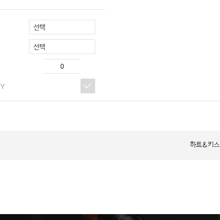
선택
R
선택
UY
하트&키스