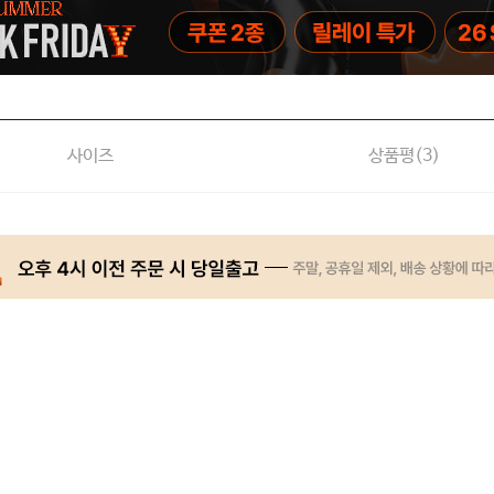
사이즈
상품평(
3
)