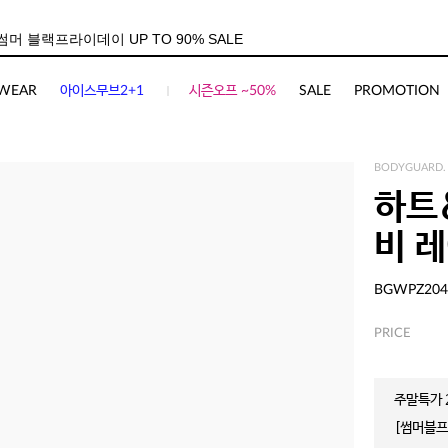
WEAR
아이스무브2+1
시즌오프 ~50%
SALE
PROMOTION
BODYGUARD.
하트
비 
BGWPZ204
PRICE
주말특가 2
[썸머블프]