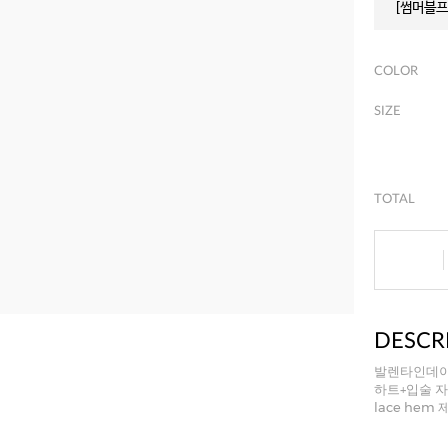
[썸머블프]
COLOR
SIZE
TOTAL
DESCR
발렌타인데이
하트+입술 자
lace he