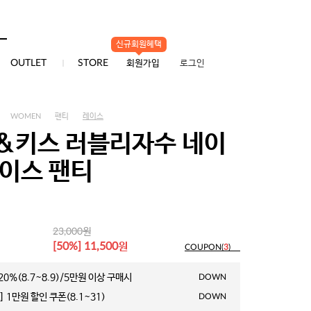
신규회원혜택
0
OUTLET
STORE
회원가입
로그인
WOMEN
팬티
레이스
&키스 러블리자수 네이
레이스 팬티
원
23,000
원
[50%] 11,500
COUPON(
3
)
0%(8.7~8.9)/5만원 이상 구매시
DOWN
 1만원 할인 쿠폰(8.1~31)
DOWN