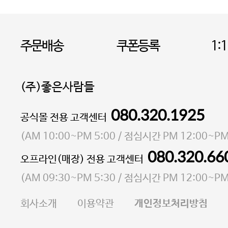
주문배송
쿠폰등록
1:
(주)좋은사람들
080.320.1925
대표 이성현,박영환
공식몰 전용 고객센터
| 개인정보관리책임자 김상현
소재지 서울특별시 마포구 마포대로4다길 41 마포
(
AM 10:00~PM 5:00
/ 점심시간
PM 12:00~PM
통신판매업 신고번호 2023-서울마포-3931호
080.320.66
오프라인(매장) 전용 고객센터
사업자등록번호 105-81-58242
(
AM 09:30~PM 5:30
/ 점심시간
PM 12:00~PM
FAX 02-6380-5020
회사소개
이용약관
개인정보처리방침
E-MAIL goodpeople@gpin.co.kr