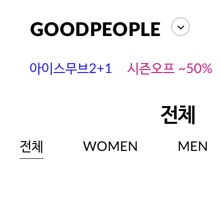
아이스무브2+1
시즌오프 ~50%
전체
전체
WOMEN
MEN
에스까다
스딘
츄츄안나