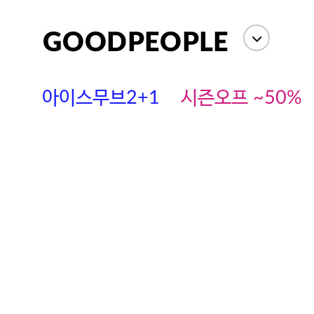
아이스무브2+1
시즌오프 ~50%
에스까다
스딘
츄츄안나