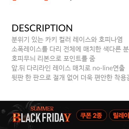
DESCRIPTION
주말특가 20%(8.7~8.9)/5만원 이
분위기 있는 카키 컬러 레이스와 호피나염
[썸머블프] 1만원 할인 쿠폰(8.1~31)
소폭레이스를 다리 전체에 매치한 색다른 분
호피무늬 리본으로 포인트를 줌
앞.뒤 다리라인 레이스 매치로 no-line연출
[썸머블프] 2만원 할인 쿠폰(8.1~31)
뒷판 한 판으로 절개 없어 더욱 편안한 착용