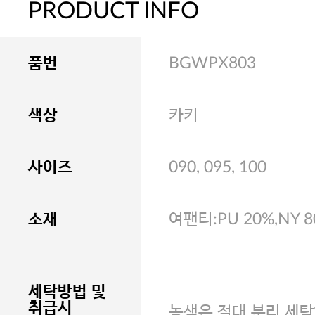
PRODUCT INFO
품번
BGWPX803
색상
카키
사이즈
090, 095, 100
소재
여팬티:PU 20%,NY 
세탁방법 및
취급시
농색은 절대 분리 세탁