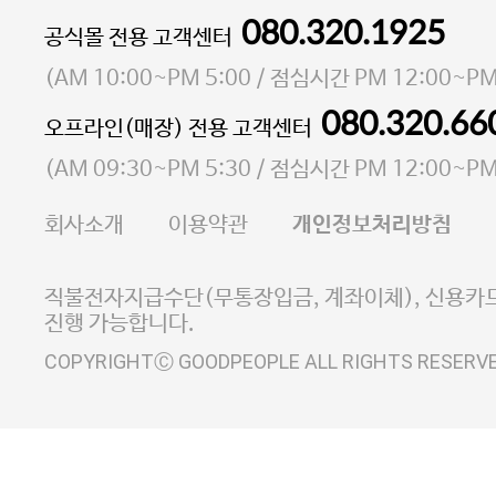
080.320.1925
대표 이성현,박영환
공식몰 전용 고객센터
| 개인정보관리책임자 김상현
소재지 서울특별시 마포구 마포대로4다길 41 마포
(
AM 10:00~PM 5:00
/ 점심시간
PM 12:00~PM
통신판매업 신고번호 2023-서울마포-3931호
080.320.66
오프라인(매장) 전용 고객센터
사업자등록번호 105-81-58242
(
AM 09:30~PM 5:30
/ 점심시간
PM 12:00~PM
FAX 02-6380-5020
회사소개
이용약관
개인정보처리방침
E-MAIL goodpeople@gpin.co.kr
사업자정보확인
이니시스 에스크로 서비스
직불전자지급수단(무통장입금, 계좌이체), 신용카드
진행 가능합니다.
COPYRIGHTⒸ GOODPEOPLE ALL RIGHTS RESERV