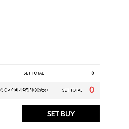
SET TOTAL
0
0
ASIC 네이비 사각팬티(90size)
SET TOTAL
SET BUY