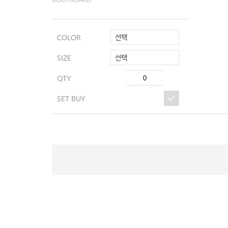
BODYGUARD
선택
COLOR
선택
SIZE
QTY
SET BUY