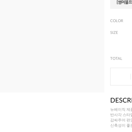
[썸머블프]
COLOR
SIZE
TOTAL
DESCR
뉴베이직 제
반사각 스타
감싸주어 편
신축성이 좋