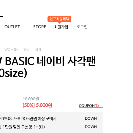
신규회원혜택
0
OUTLET
STORE
회원가입
로그인
WOMEN
팬티
삼각
 BASIC 네이비 사각팬
0size)
3
원
10,000
원
[50%] 5,000
COUPON(
3
)
0%(8.7~8.9)/5만원 이상 구매시
DOWN
 1만원 할인 쿠폰(8.1~31)
DOWN