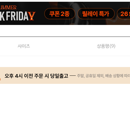
사이즈
상품평(
9
)