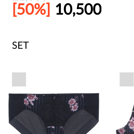
[50%]
10,500
SET
주말특가 20%(8.7~8.9)/5만원 이
[썸머블프] 1만원 할인 쿠폰(8.1~31)
[썸머블프] 2만원 할인 쿠폰(8.1~31)