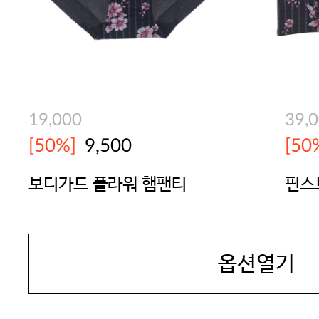
19,000
39,
[50%]
9,500
[50
보디가드 플라워 햄팬티
핀스
브라
BODYGUARD
BOD
옵션열기