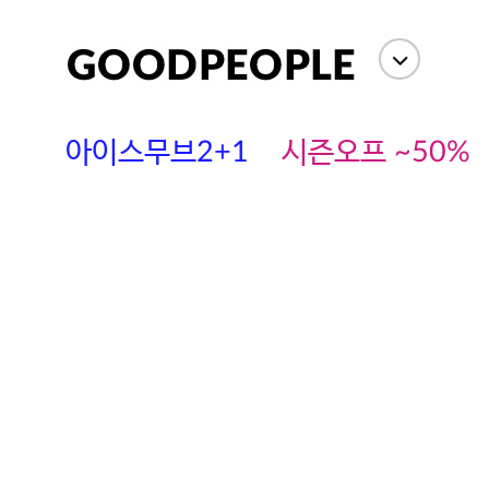
아이스무브2+1
시즌오프 ~50%
에스까다
스딘
츄츄안나