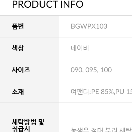
PRODUCT INFO
품번
BGWPX103
색상
네이비
사이즈
090, 095, 100
소재
여팬티:PE 85%,PU 1
세탁방법 및
취급시
농색은 절대 분리 세탁