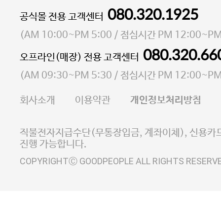
080.320.1925
대표 이성현,박영환
공식몰 전용 고객센터
| 개인정보관리책임자 김상현
소재지 서울특별시 마포구 마포대로4다길 41 마포
(
AM 10:00~PM 5:00
/ 점심시간
PM 12:00~PM
통신판매업 신고번호 2023-서울마포-3931호
080.320.66
오프라인(매장) 전용 고객센터
사업자등록번호 105-81-58242
(
AM 09:30~PM 5:30
/ 점심시간
PM 12:00~PM
FAX 02-6380-5020
회사소개
이용약관
개인정보처리방침
E-MAIL goodpeople@gpin.co.kr
사업자정보확인
이니시스 에스크로 서비스
직불전자지급수단(무통장입금, 계좌이체), 신용카드
진행 가능합니다.
COPYRIGHTⒸ GOODPEOPLE ALL RIGHTS RESERV