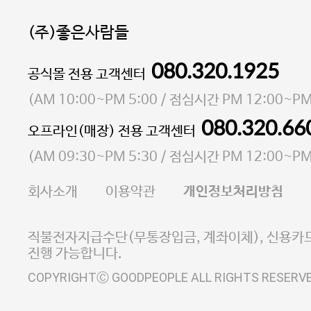
(주)좋은사람들
080.320.1925
대표 이성현,박영환
공식몰 전용 고객센터
| 개인정보관리책임자 김상현
소재지 서울특별시 마포구 마포대로4다길 41 마포
(
AM 10:00~PM 5:00
/ 점심시간
PM 12:00~PM
통신판매업 신고번호 2023-서울마포-3931호
080.320.66
오프라인(매장) 전용 고객센터
사업자등록번호 105-81-58242
(
AM 09:30~PM 5:30
/ 점심시간
PM 12:00~PM
FAX 02-6380-5020
회사소개
이용약관
개인정보처리방침
E-MAIL goodpeople@gpin.co.kr
사업자정보확인
이니시스 에스크로 서비스
직불전자지급수단(무통장입금, 계좌이체), 신용카드
진행 가능합니다.
COPYRIGHTⒸ GOODPEOPLE ALL RIGHTS RESERV