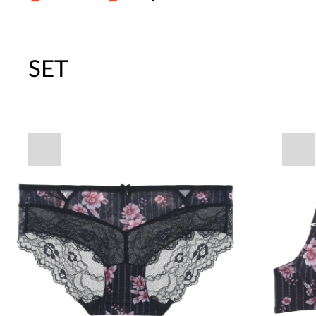
SET
주말특가 20%(8.7~8.9)/5만원 이
[썸머블프] 1만원 할인 쿠폰(8.1~31)
[썸머블프] 2만원 할인 쿠폰(8.1~31)