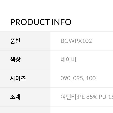
PRODUCT INFO
품번
BGWPX102
색상
네이비
사이즈
090, 095, 100
소재
여팬티:PE 85%,PU 1