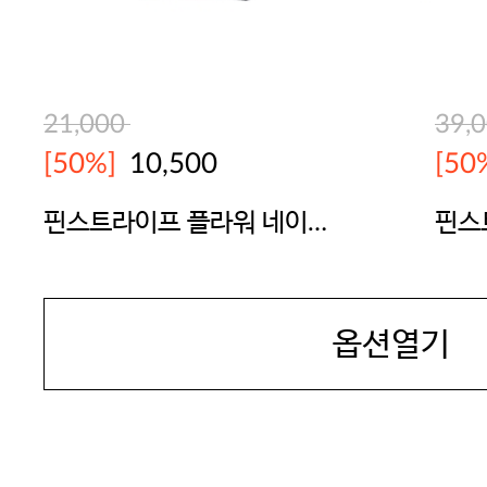
21,000
39,
[50%]
10,500
[50
핀스트라이프 플라워 네이비
핀스
레이스팬티
브라
BODYGUARD
BOD
옵션열기