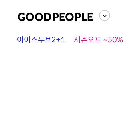
상세정보
사이즈
상품평(
아이스무브2+1
시즌오프 ~50%
에스까다
스딘
츄츄안나