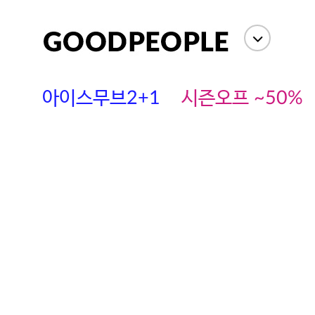
상세정보
사이즈
상품평(
아이스무브2+1
시즌오프 ~50%
에스까다
스딘
츄츄안나