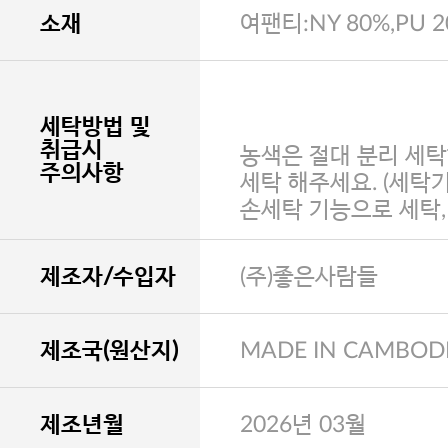
소재
여팬티:NY 80%,PU 
세탁방법 및
취급시
농색은 절대 분리 세탁
주의사항
세탁 해주세요. (세탁
손세탁 기능으로 세탁
제조자/수입자
(주)좋은사람들
제조국(원산지)
MADE IN CAMBOD
제조년월
2026년 03월