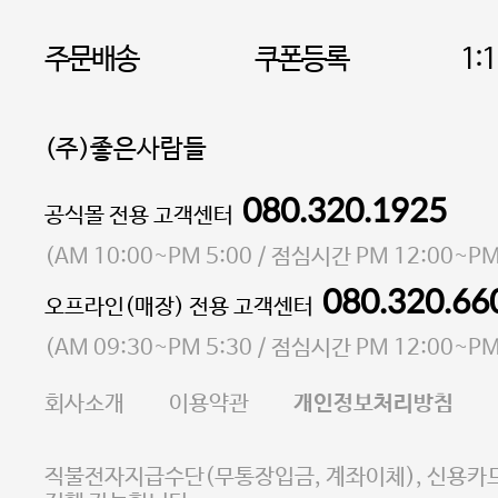
주문배송
쿠폰등록
1:
(주)좋은사람들
080.320.1925
대표 이성현,박영환
공식몰 전용 고객센터
| 개인정보관리책임자 김상현
소재지 서울특별시 마포구 마포대로4다길 41 마포
(
AM 10:00~PM 5:00
/ 점심시간
PM 12:00~PM
통신판매업 신고번호 2023-서울마포-3931호
080.320.66
오프라인(매장) 전용 고객센터
사업자등록번호 105-81-58242
(
AM 09:30~PM 5:30
/ 점심시간
PM 12:00~PM
FAX 02-6380-5020
회사소개
이용약관
개인정보처리방침
E-MAIL goodpeople@gpin.co.kr
사업자정보확인
이니시스 에스크로 서비스
직불전자지급수단(무통장입금, 계좌이체), 신용카드