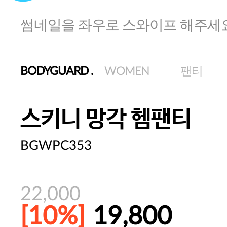
썸네일을 좌우로 스와이프 해주세
BODYGUARD
.
WOMEN
팬티
스키니 망각 헴팬티
BGWPC353
22,000
[10%]
19,800