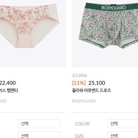
27,900
22,400
[11%]
25,100
이스 헴팬티
플라워 아웃밴드 드로즈
ARD
BODYGUARD
선택
선택
R
COLOR
선택
선택
SIZE