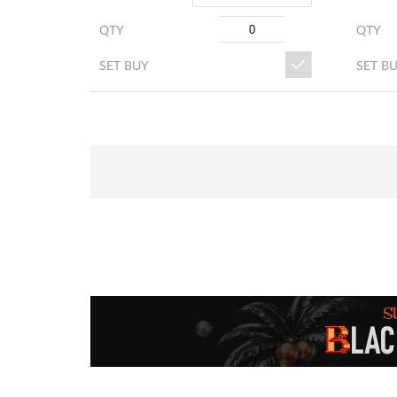
QTY
QTY
SET BUY
SET B