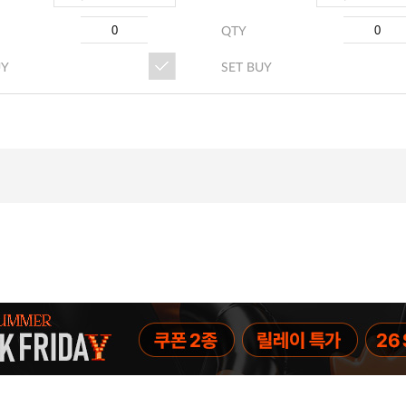
QTY
UY
SET BUY