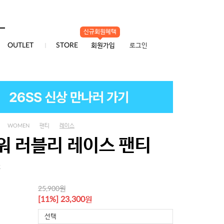
신규회원혜택
0
OUTLET
STORE
회원가입
로그인
WOMEN
팬티
레이스
워 러블리 레이스 팬티
2
원
25,900
원
[11%] 23,300
선택