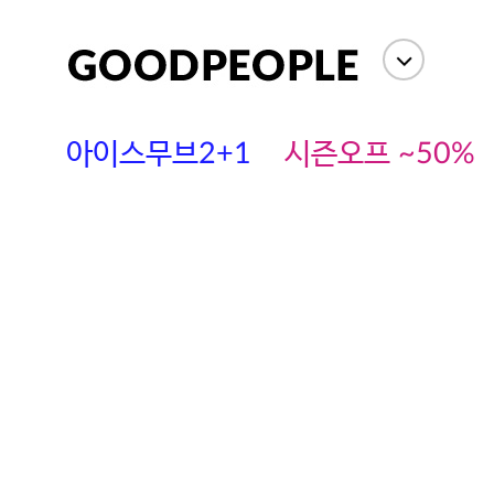
아이스무브2+1
시즌오프 ~50%
에스까다
스딘
츄츄안나