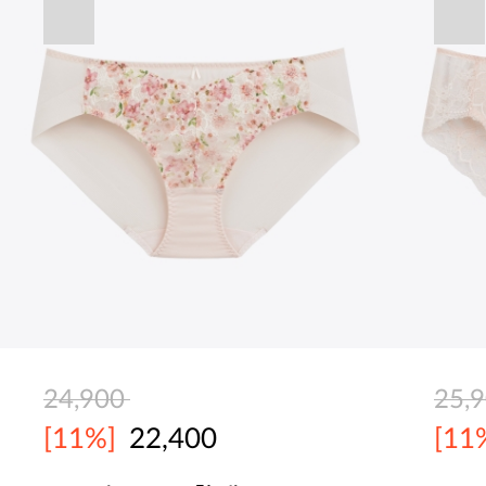
24,900
25,
[11%]
22,400
[11