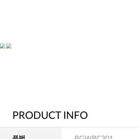
PRODUCT INFO
품번
BGWBC301