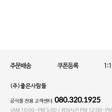
주문배송
쿠폰등록
1:
(주)좋은사람들
080.320.1925
대표 이성현,박영환
공식몰 전용 고객센터
| 개인정보관리책임자 김상현
소재지 서울특별시 마포구 마포대로4다길 41 마포
(
AM 10:00~PM 5:00
/ 점심시간
PM 12:00~PM