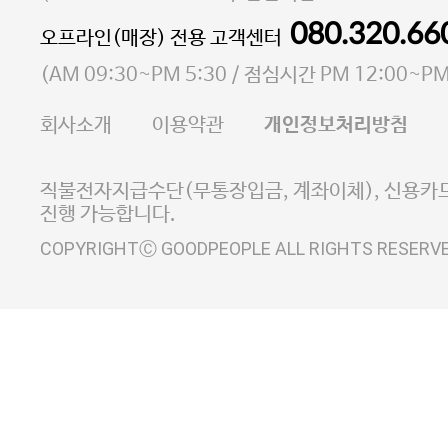
통신판매업 신고번호 2023-서울마포-3931호
080.320.66
오프라인(매장) 전용 고객센터
사업자등록번호 105-81-58242
(
AM 09:30~PM 5:30
/ 점심시간
PM 12:00~PM
FAX 02-6380-5020
회사소개
이용약관
개인정보처리방침
E-MAIL goodpeople@gpin.co.kr
사업자정보확인
이니시스 에스크로 서비스
직불전자지급수단(무통장입금, 계좌이체), 신용카드
진행 가능합니다.
COPYRIGHTⒸ GOODPEOPLE ALL RIGHTS RESERV