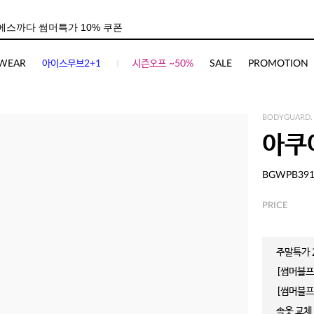
WEAR
아이스무브2+1
시즌오프 ~50%
SALE
PROMOTION
BODYGUARD.
아쿠
BGWPB39
PRICE
주말특가 2
[썸머블프]
[썸머블프]
속옷 교체 