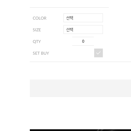
선택
COLOR
선택
SIZE
QTY
SET BUY