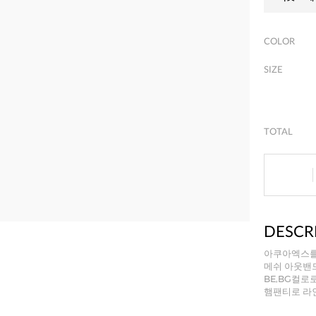
COLOR
SIZE
TOTAL
DESCR
아쿠아엑스를
메쉬 아웃밴
BE,BG컬로
햄팬티로 라