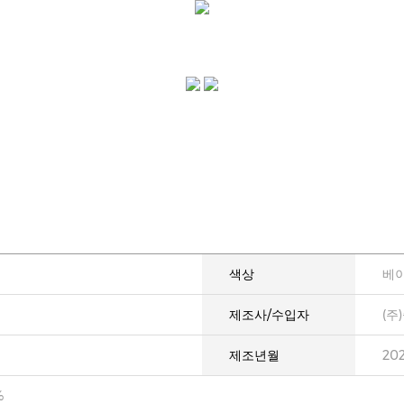
색상
베이
제조사/수입자
(주
제조년월
20
%