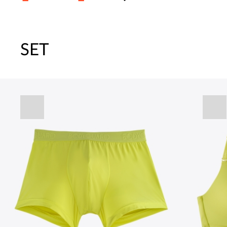
SET
주말특가 20%(8.7~8.9)/5만원 이
[썸머블프] 1만원 할인 쿠폰(8.1~31)
[썸머블프] 2만원 할인 쿠폰(8.1~31)