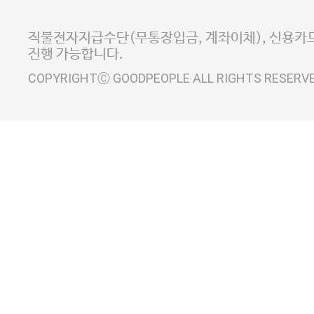
E-MAIL goodpeople@gpin.co.kr
사업자정보확인
이니시스 에스크로 서비스
직불전자지급수단(무통장입금, 계좌이체), 신용카드
진행 가능합니다.
COPYRIGHTⒸ GOODPEOPLE ALL RIGHTS RESERV