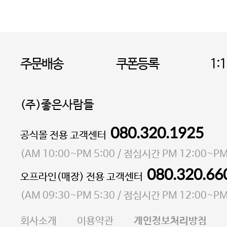
주문배송
쿠폰등록
1:
(주)좋은사람들
080.320.1925
대표 이성현,박영환
공식몰 전용 고객센터
| 개인정보관리책임자 김상현
소재지 서울특별시 마포구 마포대로4다길 41 마포
(
AM 10:00~PM 5:00
/ 점심시간
PM 12:00~PM
통신판매업 신고번호 2023-서울마포-3931호
080.320.66
오프라인(매장) 전용 고객센터
사업자등록번호 105-81-58242
(
AM 09:30~PM 5:30
/ 점심시간
PM 12:00~PM
FAX 02-6380-5020
회사소개
이용약관
개인정보처리방침