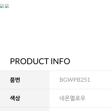
PRODUCT INFO
품번
BGWPB251
색상
네온옐로우