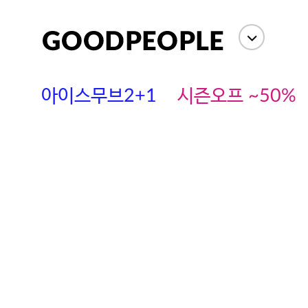
아이스무브2+1
시즌오프 ~50%
에스까다
스딘
츄츄안나