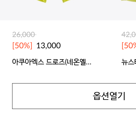
26,000
42,
[50%]
13,000
[50
아쿠아엑스 드로즈(네온옐로
뉴스
우)
옐로
BODYGUARD
BOD
옵션열기