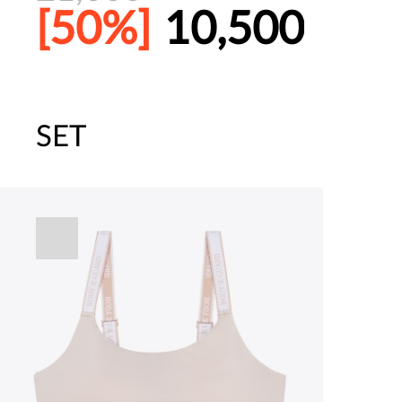
[50%]
10,500
SET
주말특가 20%(8.7~8.9)/5만원 이
[썸머블프] 1만원 할인 쿠폰(8.1~31)
[썸머블프] 2만원 할인 쿠폰(8.1~31)