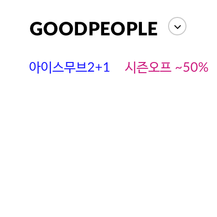
아이스무브2+1
시즌오프 ~50%
에스까다
스딘
츄츄안나