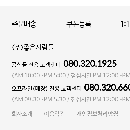
주문배송
쿠폰등록
1:
(주)좋은사람들
080.320.1925
대표 이성현,박영환
공식몰 전용 고객센터
| 개인정보관리책임자 김상현
소재지 서울특별시 마포구 마포대로4다길 41 마포
(
AM 10:00~PM 5:00
/ 점심시간
PM 12:00~PM
통신판매업 신고번호 2023-서울마포-3931호
080.320.66
오프라인(매장) 전용 고객센터
사업자등록번호 105-81-58242
(
AM 09:30~PM 5:30
/ 점심시간
PM 12:00~PM
FAX 02-6380-5020
회사소개
이용약관
개인정보처리방침
E-MAIL goodpeople@gpin.co.kr
사업자정보확인
이니시스 에스크로 서비스