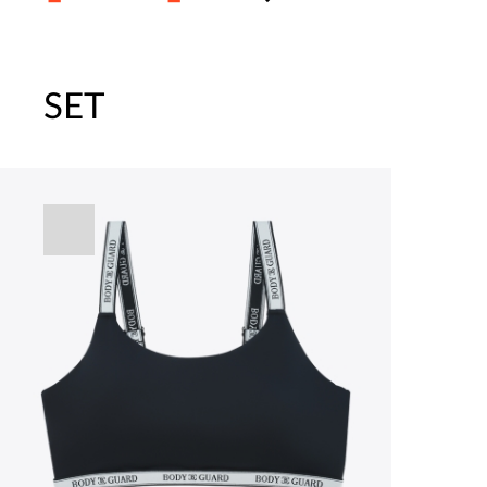
SET
주말특가 20%(8.7~8.9)/5만원 이
[썸머블프] 1만원 할인 쿠폰(8.1~31)
[썸머블프] 2만원 할인 쿠폰(8.1~31)