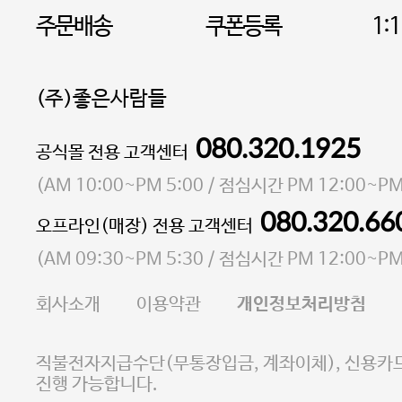
주문배송
쿠폰등록
1:
(주)좋은사람들
080.320.1925
대표 이성현,박영환
공식몰 전용 고객센터
| 개인정보관리책임자 김상현
소재지 서울특별시 마포구 마포대로4다길 41 마포
(
AM 10:00~PM 5:00
/ 점심시간
PM 12:00~PM
통신판매업 신고번호 2023-서울마포-3931호
080.320.66
오프라인(매장) 전용 고객센터
사업자등록번호 105-81-58242
(
AM 09:30~PM 5:30
/ 점심시간
PM 12:00~PM
FAX 02-6380-5020
회사소개
이용약관
개인정보처리방침
E-MAIL goodpeople@gpin.co.kr
사업자정보확인
이니시스 에스크로 서비스
직불전자지급수단(무통장입금, 계좌이체), 신용카드
진행 가능합니다.