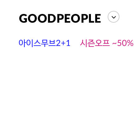
아이스무브2+1
시즌오프 ~50%
에스까다
스딘
츄츄안나