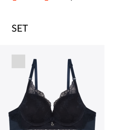
SET
주말특가 20%(8.7~8.9)/5만원 이
[썸머블프] 1만원 할인 쿠폰(8.1~31)
[썸머블프] 2만원 할인 쿠폰(8.1~31)