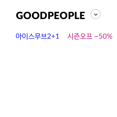
아이스무브2+1
시즌오프 ~50%
에스까다
스딘
츄츄안나