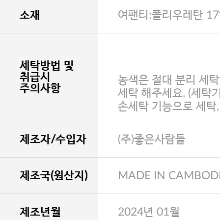
소재
여팬티:폴리우레탄 17
세탁방법 및
취급시
농색은 절대 분리 세탁
주의사항
세탁 해주세요. (세탁
손세탁 기능으로 세탁
제조자/수입자
(주)좋은사람들
제조국(원산지)
MADE IN CAMBOD
제조년월
2024년 01월