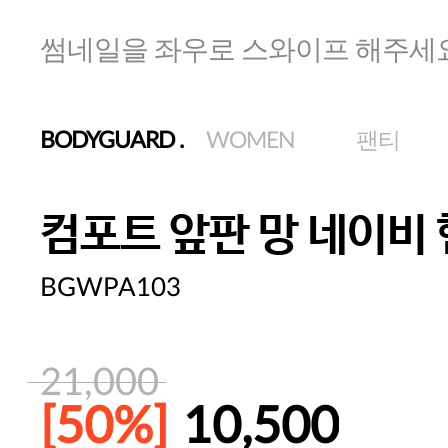
썸네일을 좌우로 스와이프 해주세
BODYGUARD
.
WOMEN
팬티
컴포트 앞판 망 네이비
BGWPA103
21,000
[50%]
10,500