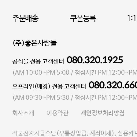
주문배송
쿠폰등록
1:
(주)좋은사람들
080.320.1925
대표 이성현,박영환
공식몰 전용 고객센터
| 개인정보관리책임자 김상현
소재지 서울특별시 마포구 마포대로4다길 41 마포
(
AM 10:00~PM 5:00
/ 점심시간
PM 12:00~PM
통신판매업 신고번호 2023-서울마포-3931호
080.320.66
오프라인(매장) 전용 고객센터
사업자등록번호 105-81-58242
(
AM 09:30~PM 5:30
/ 점심시간
PM 12:00~PM
FAX 02-6380-5020
회사소개
이용약관
개인정보처리방침
E-MAIL goodpeople@gpin.co.kr
사업자정보확인
이니시스 에스크로 서비스
직불전자지급수단(무통장입금, 계좌이체), 신용카드