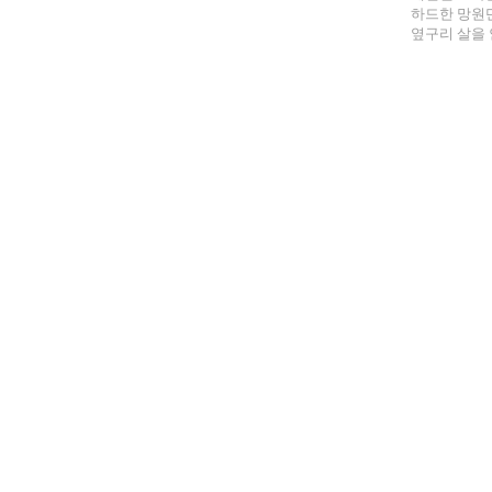
하드한 망원
옆구리 살을 