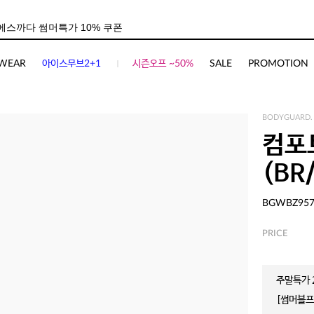
사이즈
상품평(
1
)
WEAR
아이스무브2+1
시즌오프 ~50%
SALE
PROMOTION
BODYGUARD.
컴포
(BR
BGWBZ95
PRICE
주말특가 2
[썸머블프]