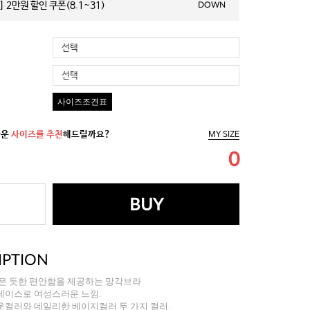
 2만원 할인 쿠폰(8.1~31)
DOWN
선택
선택
사이즈조견표
까운
사이즈를 추천
해드릴까요?
MY SIZE
0
BUY
IPTION
입은 듯한 편안함을 제공하는 망각브라
레이스로 여성스러운 느낌.
운컬러와 데일리한 베이지컬러 두 가지 컬러.