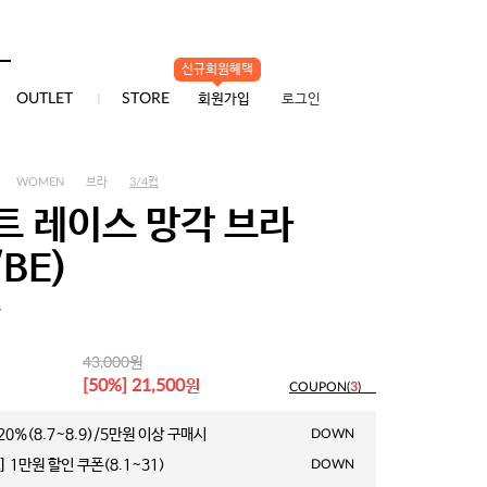
배송/교환/반품
신규회원혜택
0
OUTLET
STORE
회원가입
로그인
WOMEN
브라
3/4컵
트 레이스 망각 브라
/BE)
7
원
43,000
원
[50%] 21,500
COUPON(
3
)
0%(8.7~8.9)/5만원 이상 구매시
DOWN
 1만원 할인 쿠폰(8.1~31)
DOWN