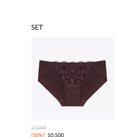
SET
21,000
[50%]
10,500