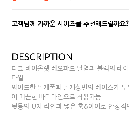
고객님께 가까운 사이즈를 추천해드릴까요?
주말특가 20%(8.7~8.9)/5만원 이
[썸머블프] 1만원 할인 쿠폰(8.1~31)
DESCRIPTION
다크 바이올렛 레오파드 날염과 블랙의 레이
[썸머블프] 2만원 할인 쿠폰(8.1~31)
타일
와이드한 날개폭과 날개상변의 레이스가 부
어 매끈한 바디라인으로 착용가능
뒷등의 U자 라인과 넓은 훅&아이로 안정적