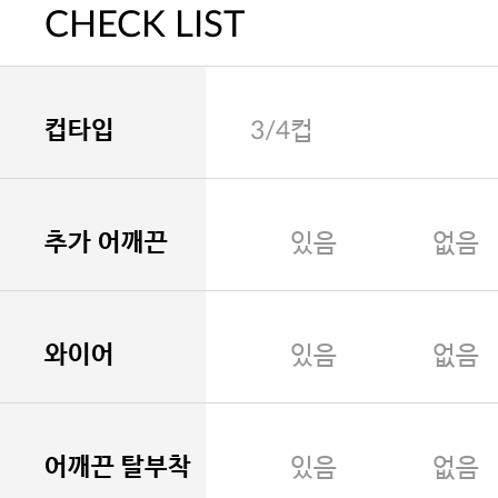
CHECK LIST
컵타입
3/4컵
추가 어깨끈
있음
없음
와이어
있음
없음
어깨끈 탈부착
있음
없음