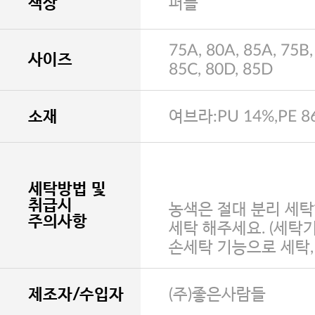
색상
퍼플
75A, 80A, 85A, 75B,
사이즈
85C, 80D, 85D
소재
여브라:PU 14%,PE 8
세탁방법 및
취급시
농색은 절대 분리 세탁
주의사항
세탁 해주세요. (세탁
손세탁 기능으로 세탁
제조자/수입자
(주)좋은사람들