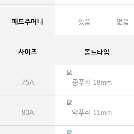
패드주머니
있음
없음
사이즈
몰드타입
75A
중푸쉬 18mm
80A
약푸쉬 11mm