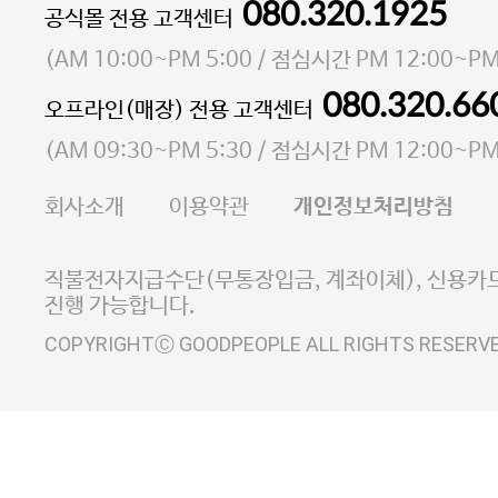
080.320.1925
대표 이성현,박영환
공식몰 전용 고객센터
| 개인정보관리책임자 김상현
소재지 서울특별시 마포구 마포대로4다길 41 마포
(
AM 10:00~PM 5:00
/ 점심시간
PM 12:00~PM
통신판매업 신고번호 2023-서울마포-3931호
080.320.66
오프라인(매장) 전용 고객센터
사업자등록번호 105-81-58242
(
AM 09:30~PM 5:30
/ 점심시간
PM 12:00~PM
FAX 02-6380-5020
회사소개
이용약관
개인정보처리방침
E-MAIL goodpeople@gpin.co.kr
사업자정보확인
이니시스 에스크로 서비스
직불전자지급수단(무통장입금, 계좌이체), 신용카드
진행 가능합니다.
COPYRIGHTⒸ GOODPEOPLE ALL RIGHTS RESERV