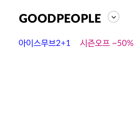
아이스무브2+1
시즌오프 ~50%
에스까다
스딘
츄츄안나