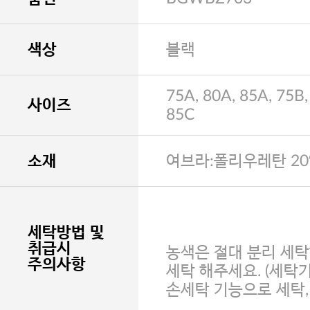
색상
블랙
75A, 80A, 85A, 75B,
사이즈
85C
소재
여브라:폴리우레탄 20
세탁방법 및
취급시
농색은 절대 분리 세탁
주의사항
세탁 해주세요. (세탁
손세탁 기능으로 세탁