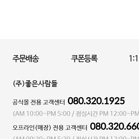
주문배송
쿠폰등록
1:
(주)좋은사람들
080.320.1925
대표 이성현,박영환
공식몰 전용 고객센터
| 개인정보관리책임자 김상현
소재지 서울특별시 마포구 마포대로4다길 41 마포
(
AM 10:00~PM 5:00
/ 점심시간
PM 12:00~PM
통신판매업 신고번호 2023-서울마포-3931호
080.320.66
오프라인(매장) 전용 고객센터
사업자등록번호 105-81-58242