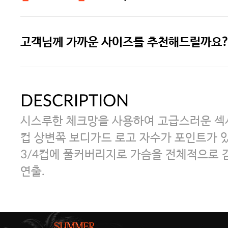
고객님께 가까운 사이즈를 추천해드릴까요?
주말특가 20%(8.7~8.9)/5만원 이
[썸머블프] 1만원 할인 쿠폰(8.1~31)
DESCRIPTION
시스루한 체크망을 사용하여 고급스러운 섹
[썸머블프] 2만원 할인 쿠폰(8.1~31)
컵 상변쪽 보디가드 로고 자수가 포인트가 있
3/4컵에 풀커버리지로 가슴을 전체적으로
연출.