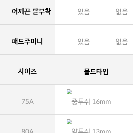
어깨끈 탈부착
있음
없음
패드주머니
있음
없음
사이즈
몰드타입
75A
중푸쉬 16mm
80A
약푸쉬 13mm