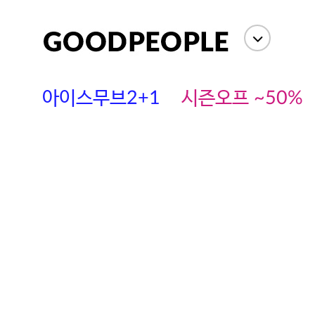
아이스무브2+1
시즌오프 ~50%
에스까다
스딘
츄츄안나