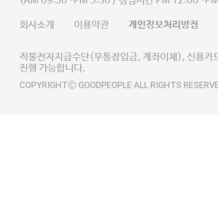
(
AM 09:30~PM 5:30
/ 점심시간
PM 12:00~PM
FAX 02-6380-5020
회사소개
이용약관
개인정보처리방침
E-MAIL goodpeople@gpin.co.kr
사업자정보확인
이니시스 에스크로 서비스
직불전자지급수단(무통장입금, 계좌이체), 신용카드
진행 가능합니다.
COPYRIGHTⒸ GOODPEOPLE ALL RIGHTS RESERV