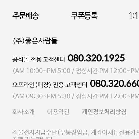
주문배송
쿠폰등록
1:
(주)좋은사람들
080.320.1925
대표 이성현,박영환
공식몰 전용 고객센터
| 개인정보관리책임자 김상현
소재지 서울특별시 마포구 마포대로4다길 41 마포
(
AM 10:00~PM 5:00
/ 점심시간
PM 12:00~PM
통신판매업 신고번호 2023-서울마포-3931호
080.320.66
오프라인(매장) 전용 고객센터
사업자등록번호 105-81-58242
(
AM 09:30~PM 5:30
/ 점심시간
PM 12:00~PM
FAX 02-6380-5020
회사소개
이용약관
개인정보처리방침
E-MAIL goodpeople@gpin.co.kr
사업자정보확인
이니시스 에스크로 서비스
직불전자지급수단(무통장입금, 계좌이체), 신용카드