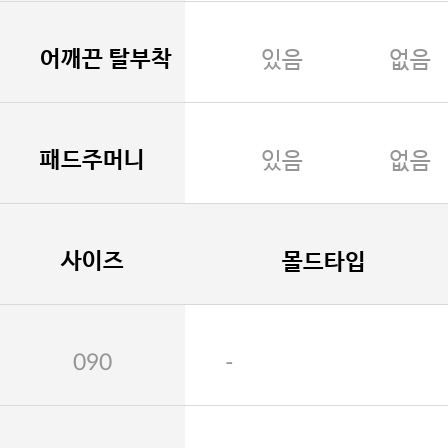
어깨끈 탈부착
있음
없음
패드주머니
있음
없음
사이즈
몰드타입
090
-