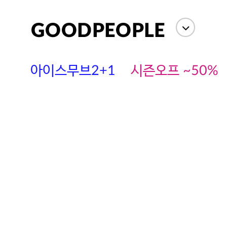
아이스무브2+1
시즌오프 ~50%
에스까다
스딘
츄츄안나