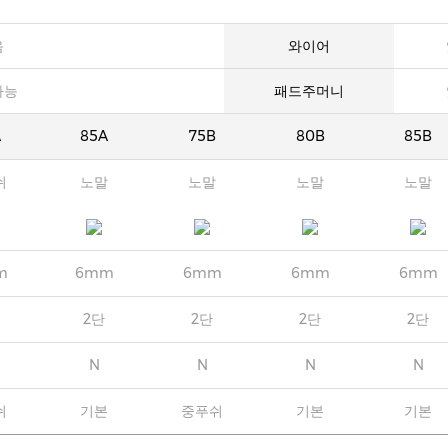
음
와이어
가능
패드주머니
A
85A
75B
80B
85B
쉬
노말
노말
노말
노말
m
6mm
6mm
6mm
6mm
2단
2단
2단
2단
N
N
N
N
쉬
기본
중푸쉬
기본
기본