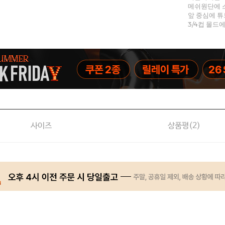
메쉬원단에 
앞 중심에 튜
3/4컵 몰드
사이즈
상품평(
2
)