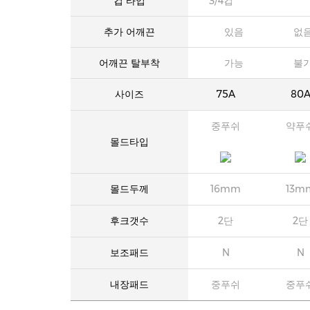
컵 타입
3/4컵
추가 어깨끈
있음
없
어깨끈 탈부착
가능
불
사이즈
75A
80
중푸쉬
약푸
몰드타입
몰드두께
16mm
13m
후크갯수
2단
2단
보조패드
N
N
내장패드
중푸쉬
중푸