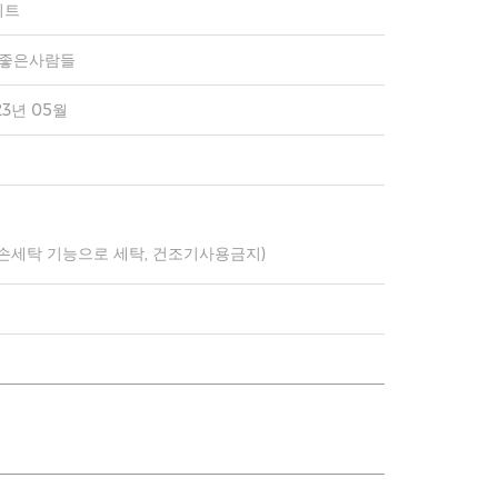
이트
)좋은사람들
23년 05월
 손세탁 기능으로 세탁, 건조기사용금지)