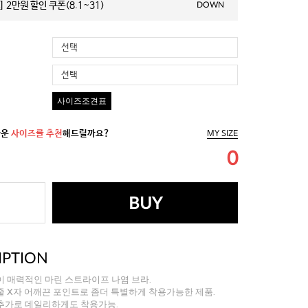
 2만원 할인 쿠폰(8.1~31)
DOWN
선택
선택
사이즈조견표
까운
사이즈를 추천
해드릴까요?
MY SIZE
0
BUY
IPTION
 매력적인 마린 스트라이프 나염 브라.
 X자 어깨끈 포인트로 좀더 특별하게 착용가능한 제품.
추가로 데일리하게도 착용가능.