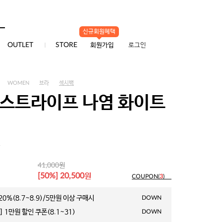
신규회원혜택
0
OUTLET
STORE
회원가입
로그인
WOMEN
브라
섹시백
 스트라이프 나염 화이트
1
원
41,000
원
[50%] 20,500
COUPON(
3
)
0%(8.7~8.9)/5만원 이상 구매시
DOWN
 1만원 할인 쿠폰(8.1~31)
DOWN