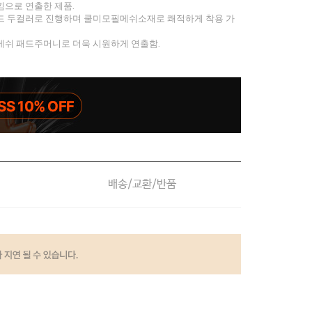
낌으로 연출한 제품.
드 두컬러로 진행하며 쿨미모필메쉬소재로 쾌적하게 착용 가
메쉬 패드주머니로 더욱 시원하게 연출함.
배송/교환/반품