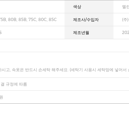
색상
멜란
75B, 80B, 85B, 75C, 80C, 85C
제조사/수입자
(주
S
제조년월
20
하시고, 속옷은 반드시 손세탁 해주세요. (세탁기 사용시 세탁망에 넣어서
결 규정에 따름
0원