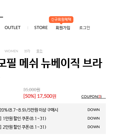
신규회원혜택
0
OUTLET
STORE
회원가입
로그인
WOMEN
브라
풀컵
모필 메쉬 뉴베이직 브라
1
원
35,000
원
[50%] 17,500
COUPON(
3
)
0%(8.7~8.9)/5만원 이상 구매시
DOWN
 1만원 할인 쿠폰(8.1~31)
DOWN
 2만원 할인 쿠폰(8.1~31)
DOWN