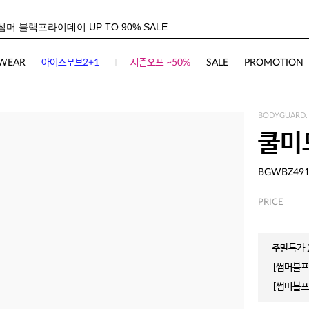
WEAR
아이스무브2+1
시즌오프 ~50%
SALE
PROMOTION
BODYGUARD.
쿨미
BGWBZ49
PRICE
주말특가 2
[썸머블프]
[썸머블프]