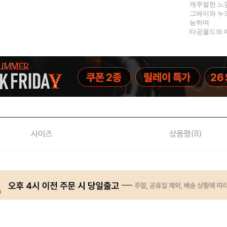
캐주얼한 느
그레이와 누
능하며
타공몰드와 
사이즈
상품평(
8
)