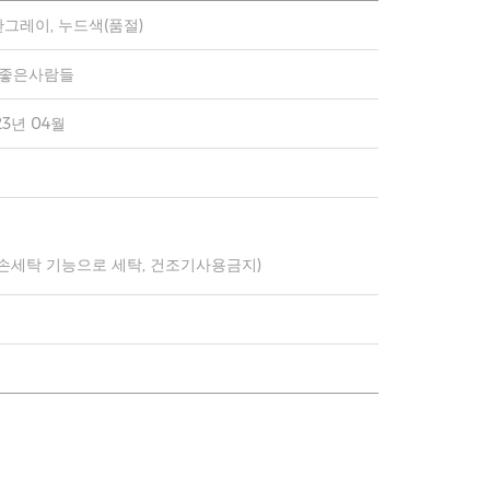
그레이, 누드색(품절)
)좋은사람들
23년 04월
 손세탁 기능으로 세탁, 건조기사용금지)