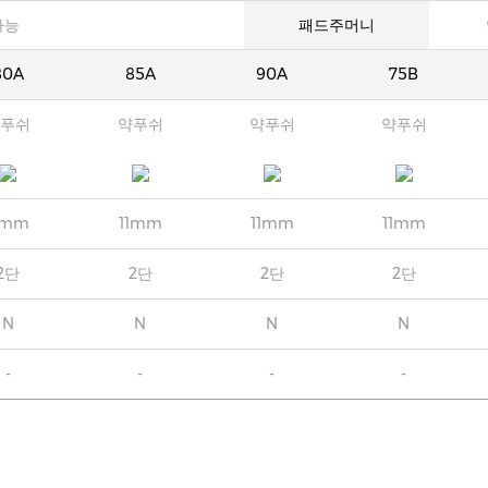
가능
패드주머니
80A
85A
90A
75B
푸쉬
약푸쉬
약푸쉬
약푸쉬
1mm
11mm
11mm
11mm
2단
2단
2단
2단
N
N
N
N
-
-
-
-