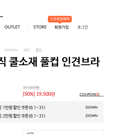
신규회원혜택
0
OUTLET
STORE
회원가입
로그인
WOMEN
브라
풀컵
직 쿨소재 풀컵 인견브라
7
원
39,000
원
[50%] 19,500
COUPON(
2
)
 1만원 할인 쿠폰(8.1~31)
DOWN
 2만원 할인 쿠폰(8.1~31)
DOWN