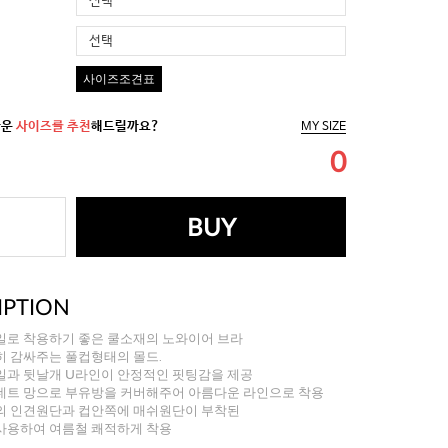
선택
선택
사이즈조견표
까운
사이즈를 추천
해드릴까요?
MY SIZE
0
BUY
IPTION
일로 착용하기 좋은 쿨소재의 노와이어 브라
히 감싸주는 풀컵형태의 몰드.
일과 뒷날개 U라인이 안정적인 핏팅감을 제공
네트 망으로 부유방을 커버해주어 아름다운 라인으로 착용
의 인견원단과 컵안쪽에 매쉬원단이 부착된
사용하여 여름철 쾌적하게 착용