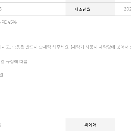
S
제조년월
20
,PE 45%
하시고, 속옷은 반드시 손세탁 해주세요. (세탁기 사용시 세탁망에 넣어서
결 규정에 따름
0원
음
와이어