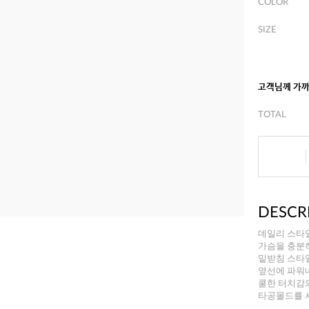
COLOR
SIZE
고객님께 가
TOTAL
DESCR
데일리 스타
가슴을 충분
밑받침 스타
옆선에 파워
쿨한 터치감
타공몰드를 