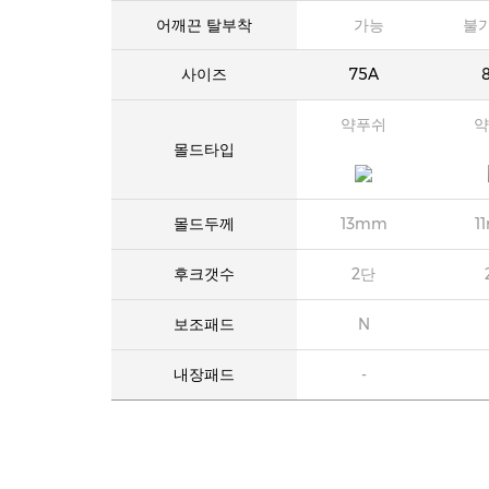
어깨끈 탈부착
가능
불
사이즈
75A
약푸쉬
약
몰드타입
몰드두께
13mm
1
후크갯수
2단
보조패드
N
내장패드
-