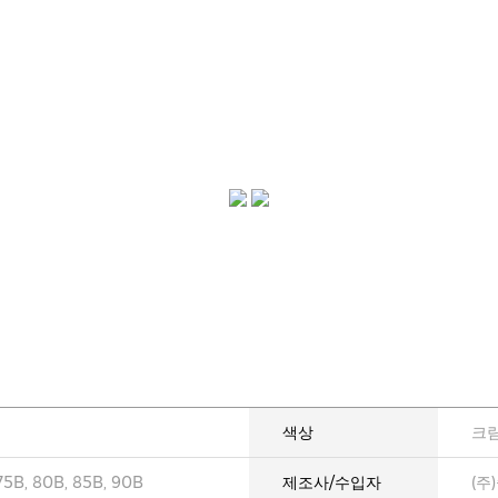
색상
크림
75B, 80B, 85B, 90B
제조사/수입자
(주