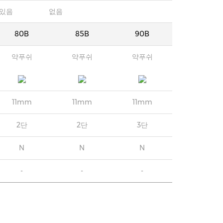
있음
없음
80B
85B
90B
약푸쉬
약푸쉬
약푸쉬
11mm
11mm
11mm
2단
2단
3단
N
N
N
-
-
-