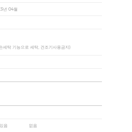
23년 04월
 손세탁 기능으로 세탁, 건조기사용금지)
있음
없음