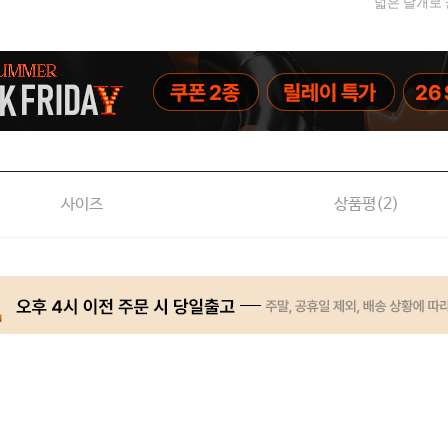
넓은 날개로
사이즈
상품평(
2
)