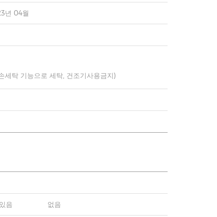
23년 04월
 손세탁 기능으로 세탁, 건조기사용금지)
있음
없음