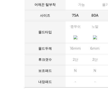
어깨끈 탈부착
가능
불
사이즈
75A
80A
중푸쉬
노말
몰드타입
몰드두께
16mm
6mm
후크갯수
2단
2단
보조패드
N
N
내장패드
-
-