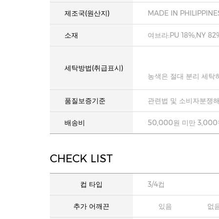
제조국(원산지)
MADE IN PHILIPPINE
소재
여브라:PU 18%,NY 82
세탁방법(취급표시)
농색은 절대 분리 세탁
품질보증기준
관련법 및 소비자분쟁해
배송비
50,000원 미만 3,00
CHECK LIST
컵 타입
3/4컵
추가 어깨끈
있음
없