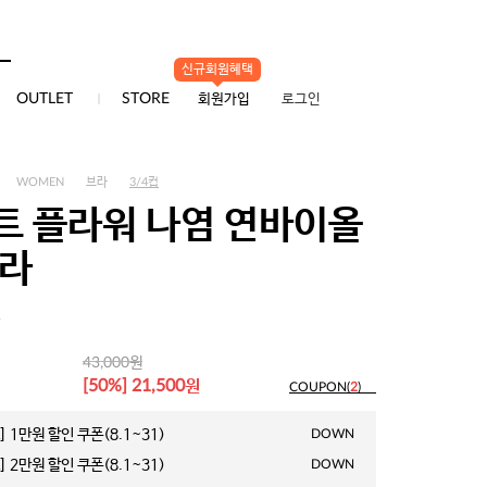
신규회원혜택
0
OUTLET
STORE
회원가입
로그인
WOMEN
브라
3/4컵
트 플라워 나염 연바이올
브라
1
원
43,000
원
[50%] 21,500
COUPON(
2
)
 1만원 할인 쿠폰(8.1~31)
DOWN
 2만원 할인 쿠폰(8.1~31)
DOWN