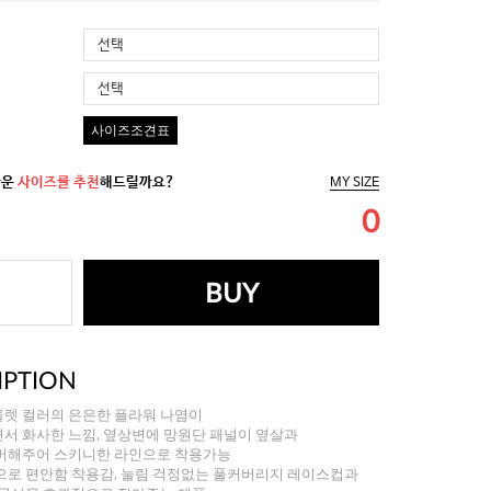
선택
선택
사이즈조견표
까운
사이즈를 추천
해드릴까요?
MY SIZE
0
BUY
IPTION
렛 컬러의 은은한 플라워 나염이
서 화사한 느낌, 옆상변에 망원단 패널이 옆살과
버해주어 스키니한 라인으로 착용가능
으로 편안함 착용감, 눌림 걱정없는 풀커버리지 레이스컵과