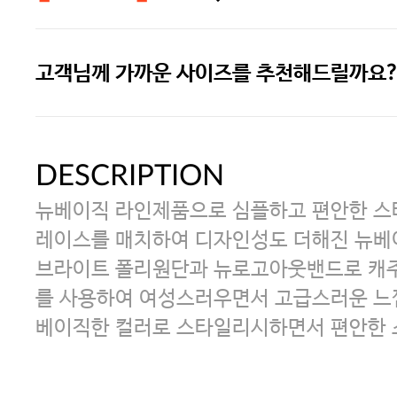
고객님께 가까운 사이즈를 추천해드릴까요?
주말특가 20%(8.7~8.9)/5만원 이
[썸머블프] 1만원 할인 쿠폰(8.1~31)
DESCRIPTION
뉴베이직 라인제품으로 심플하고 편안한 
[썸머블프] 2만원 할인 쿠폰(8.1~31)
레이스를 매치하여 디자인성도 더해진 뉴베
브라이트 폴리원단과 뉴로고아웃밴드로 캐
를 사용하여 여성스러우면서 고급스러운 느
베이직한 컬러로 스타일리시하면서 편안한