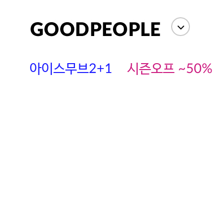
아이스무브2+1
시즌오프 ~50%
에스까다
스딘
츄츄안나