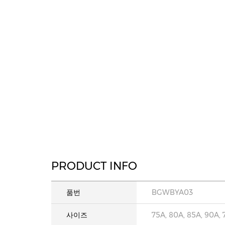
PRODUCT INFO
품번
BGWBYA03
사이즈
75A, 80A, 85A, 90A, 