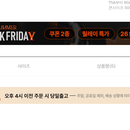
75A부터 9
큰사이즈 50
사이즈
상품평(
6
)