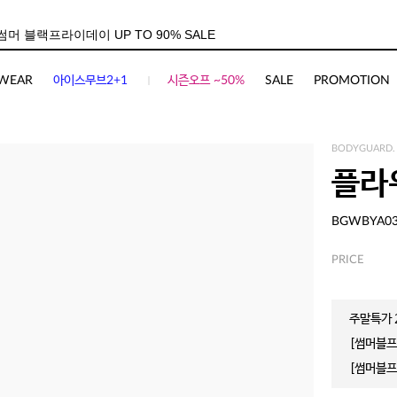
WEAR
아이스무브2+1
시즌오프 ~50%
SALE
PROMOTION
BODYGUARD.
플라
BGWBYA0
PRICE
주말특가 2
[썸머블프]
[썸머블프]