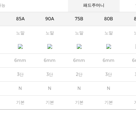
가능
패드주머니
85A
90A
75B
80B
노말
노말
노말
노말
6mm
6mm
6mm
6mm
6
3단
3단
2단
3단
N
N
N
N
기본
기본
기본
기본