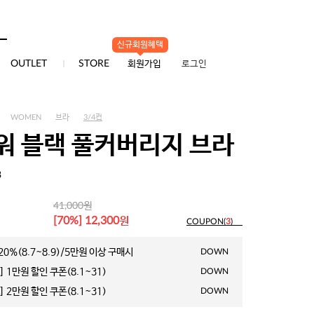
신규회원혜택
0
OUTLET
STORE
회원가입
로그인
WOMEN
브라
3/4컵
워 블랙 풀커버리지 브라
3
원
41,000
원
[70%] 12,300
COUPON(
3
)
0%(8.7~8.9)/5만원 이상 구매시
DOWN
 1만원 할인 쿠폰(8.1~31)
DOWN
 2만원 할인 쿠폰(8.1~31)
DOWN