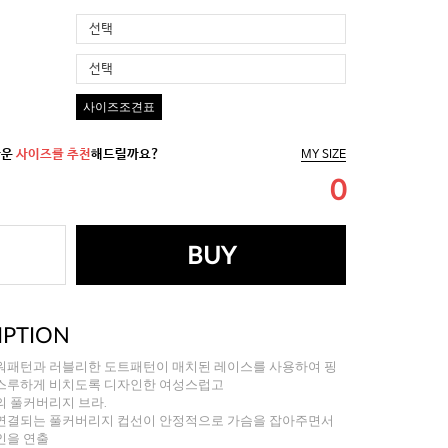
선택
선택
사이즈조견표
까운
사이즈를 추천
해드릴까요?
MY SIZE
0
BUY
IPTION
워패턴과 러블리한 도트패턴이 매치된 레이스를 사용하여 핑
스루하게 비치도록 디자인한 여성스럽고
의 풀커버리지 브라.
연결되는 풀커버리지 컵선이 안정적으로 가슴을 잡아주면서
인을 연출