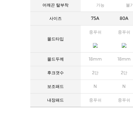
어깨끈 탈부착
가능
불
사이즈
75A
80A
중푸쉬
중푸쉬
몰드타입
몰드두께
18mm
18mm
후크갯수
2단
2단
보조패드
N
N
내장패드
중푸쉬
중푸쉬