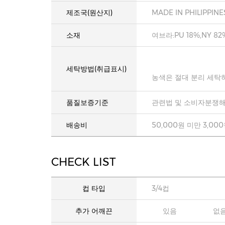
제조국(원산지)
MADE IN PHILIPPINE
소재
여브라:PU 18%,NY 82
세탁방법(취급표시)
농색은 절대 분리 세탁
품질보증기준
관련법 및 소비자분쟁해
배송비
50,000원 미만 3,00
CHECK LIST
컵 타입
3/4컵
추가 어깨끈
있음
없