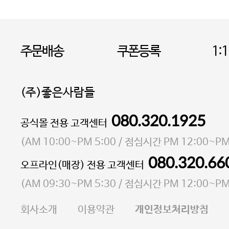
주문배송
쿠폰등록
1:
(주)좋은사람들
080.320.1925
대표 이성현,박영환
공식몰 전용 고객센터
| 개인정보관리책임자 김상현
소재지 서울특별시 마포구 마포대로4다길 41 마포
(
AM 10:00~PM 5:00
/ 점심시간
PM 12:00~PM
통신판매업 신고번호 2023-서울마포-3931호
080.320.66
오프라인(매장) 전용 고객센터
사업자등록번호 105-81-58242
(
AM 09:30~PM 5:30
/ 점심시간
PM 12:00~PM
FAX 02-6380-5020
회사소개
이용약관
개인정보처리방침
E-MAIL goodpeople@gpin.co.kr