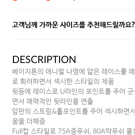
고객님께 가까운 사이즈를 추천해드릴까요?
주말특가 20%(8.7~8.9)/5만원 이
[썸머블프] 1만원 할인 쿠폰(8.1~31)
DESCRIPTION
베이지톤의 애니멀 나염에 얇은 레이스를 
[썸머블프] 2만원 할인 쿠폰(8.1~31)
로 화려하면서 섹시한 스타일의 제품
뒷등에 레이스로 U라인의 포인트를 주어 
면서 매력적인 뒷라인을 연출
앞판의 스트링&홀포인트를 주어 섹시하면
움을 더해줌
Full컵 스타일로 75A중푸쉬, 80A약푸쉬 