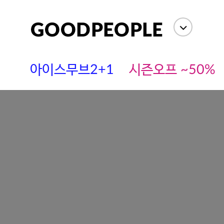
아이스무브2+1
시즌오프 ~50%
soldout
에스까다
스딘
츄츄안나