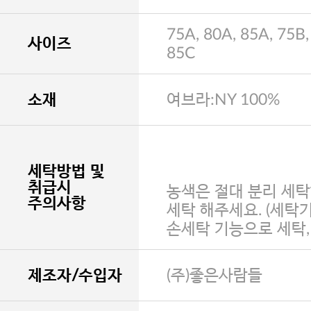
75A, 80A, 85A, 75B,
사이즈
85C
소재
여브라:NY 100%
세탁방법 및
취급시
농색은 절대 분리 세탁
주의사항
세탁 해주세요. (세탁
손세탁 기능으로 세탁
제조자/수입자
(주)좋은사람들