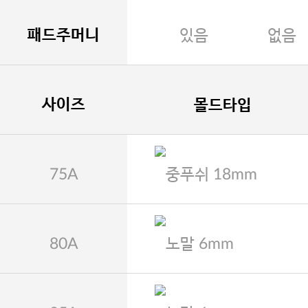
패드주머니
있음
없음
사이즈
몰드타입
75A
중푸쉬 18mm
80A
노말 6mm