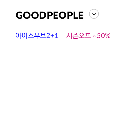
아이스무브2+1
시즌오프 ~50%
에스까다
스딘
츄츄안나