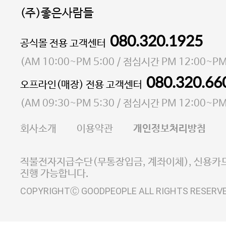
(주)좋은사람들
080.320.1925
대표 이성현,박영환
공식몰 전용 고객센터
| 개인정보관리책임자 김상현
소재지 서울특별시 마포구 마포대로4다길 41 마포
(
AM 10:00~PM 5:00
/ 점심시간
PM 12:00~PM
통신판매업 신고번호 2023-서울마포-3931호
080.320.66
오프라인(매장) 전용 고객센터
사업자등록번호 105-81-58242
(
AM 09:30~PM 5:30
/ 점심시간
PM 12:00~PM
FAX 02-6380-5020
회사소개
이용약관
개인정보처리방침
E-MAIL goodpeople@gpin.co.kr
사업자정보확인
이니시스 에스크로 서비스
직불전자지급수단(무통장입금, 계좌이체), 신용카드
진행 가능합니다.
COPYRIGHTⒸ GOODPEOPLE ALL RIGHTS RESERV