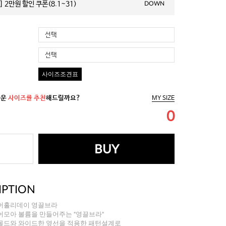
 2만원 할인 쿠폰(8.1~31)
DOWN
선택
선택
사이즈조견표
까운
사이즈를 추천
해드릴까요?
MY SIZE
0
BUY
IPTION
머홀리데이 영끌브라
어모아 볼륨을 만들어주는 "영끌브라"
몰드와 와이드한 옆선을 적용한 패턴설계로