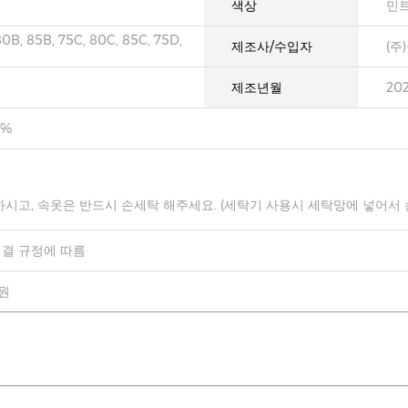
색상
민
80B, 85B, 75C, 80C, 85C, 75D,
제조사/수입자
(주
제조년월
20
0%
하시고, 속옷은 반드시 손세탁 해주세요. (세탁기 사용시 세탁망에 넣어서
결 규정에 따름
0원