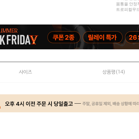
몸통을 안정
트로피컬무드
사이즈
상품평(
14
)