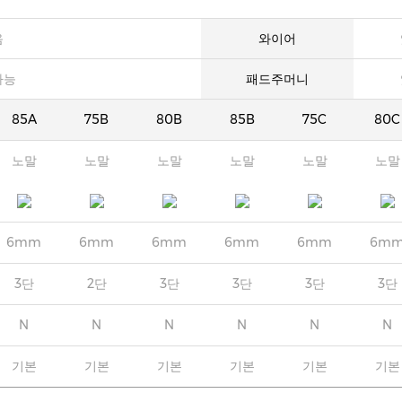
음
와이어
가능
패드주머니
85A
75B
80B
85B
75C
80C
노말
노말
노말
노말
노말
노말
6mm
6mm
6mm
6mm
6mm
6m
3단
2단
3단
3단
3단
3단
N
N
N
N
N
N
기본
기본
기본
기본
기본
기본