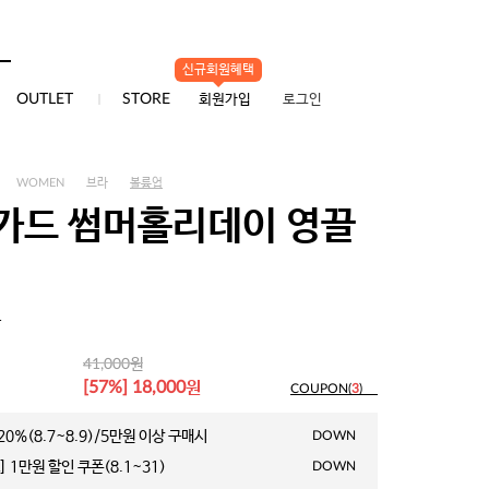
신규회원혜택
0
OUTLET
STORE
회원가입
로그인
WOMEN
브라
볼륨업
가드 썸머홀리데이 영끌
1
원
41,000
원
[57%] 18,000
COUPON(
3
)
0%(8.7~8.9)/5만원 이상 구매시
DOWN
 1만원 할인 쿠폰(8.1~31)
DOWN