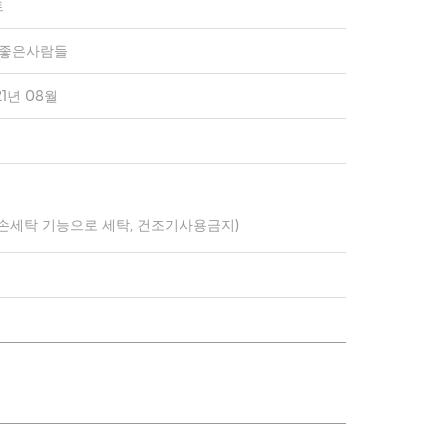
트
)좋은사람들
21년 08월
 손세탁 기능으로 세탁, 건조기사용금지)