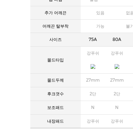
추가 어깨끈
있음
없
어깨끈 탈부착
가능
불
사이즈
75A
80A
강푸쉬
강푸쉬
몰드타입
몰드두께
27mm
27mm
후크갯수
2단
2단
보조패드
N
N
내장패드
강푸쉬
강푸쉬